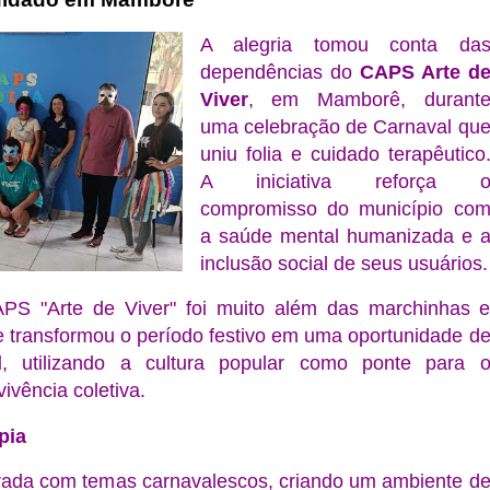
A alegria tomou conta da
dependências do
CAPS Arte d
Viver
, em Mamborê, durant
uma celebração de Carnaval qu
uniu folia e cuidado terapêutico
A iniciativa reforça 
compromisso do município co
a saúde mental humanizada e 
inclusão social de seus usuários.
PS "Arte de Viver" foi muito além das marchinhas 
e transformou o período festivo em uma oportunidade d
l
, utilizando a cultura popular como ponte para 
ivência coletiva.
pia
orada com temas carnavalescos, criando um ambiente d