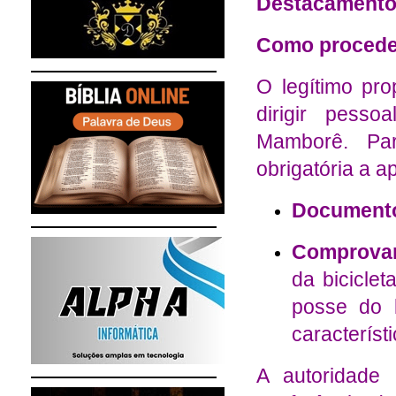
Destacamento d
Como proceder
O legítimo pro
dirigir pess
Mamborê. Par
obrigatória a a
Documento
Comprovan
da bicicle
posse do 
característ
A autoridade 