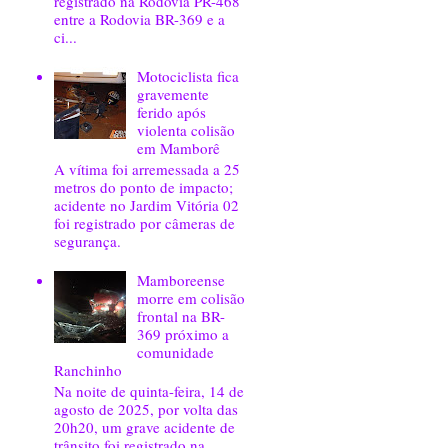
registrado na Rodovia PR-468
entre a Rodovia BR-369 e a
ci...
Motociclista fica
gravemente
ferido após
violenta colisão
em Mamborê
A vítima foi arremessada a 25
metros do ponto de impacto;
acidente no Jardim Vitória 02
foi registrado por câmeras de
segurança.
Mamboreense
morre em colisão
frontal na BR-
369 próximo a
comunidade
Ranchinho
Na noite de quinta-feira, 14 de
agosto de 2025, por volta das
20h20, um grave acidente de
trânsito foi registrado na