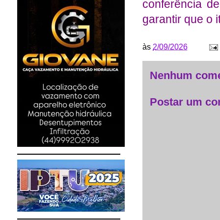
conferência d
garantir que o 
às
2/09/2026
Nenhum come
Postar um co