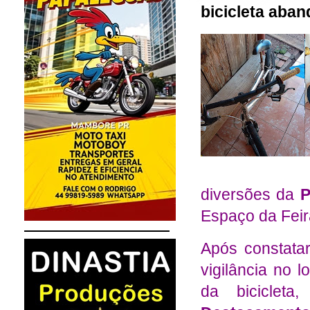
bicicleta aba
diversões da
P
Espaço da Feir
Após constata
vigilância no l
da bicicleta