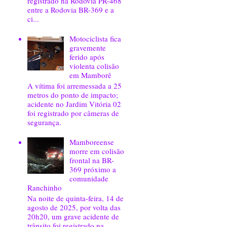
registrado na Rodovia PR-468
entre a Rodovia BR-369 e a
ci...
Motociclista fica
gravemente
ferido após
violenta colisão
em Mamborê
A vítima foi arremessada a 25
metros do ponto de impacto;
acidente no Jardim Vitória 02
foi registrado por câmeras de
segurança.
Mamboreense
morre em colisão
frontal na BR-
369 próximo a
comunidade
Ranchinho
Na noite de quinta-feira, 14 de
agosto de 2025, por volta das
20h20, um grave acidente de
trânsito foi registrado na