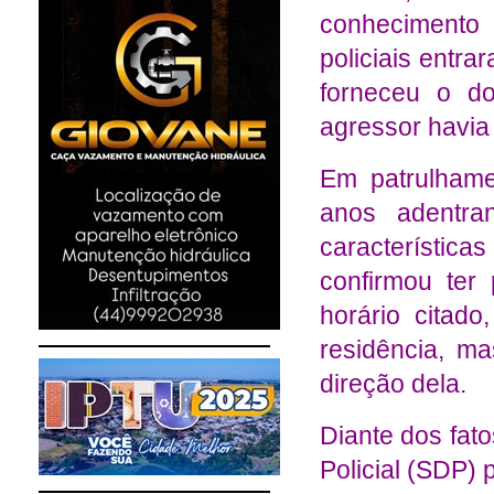
conhecimento 
policiais entra
forneceu o do
agressor havia 
Em patrulhame
anos adentra
característic
confirmou ter
horário citad
residência, m
direção dela.
Diante dos fat
Policial (SDP) 