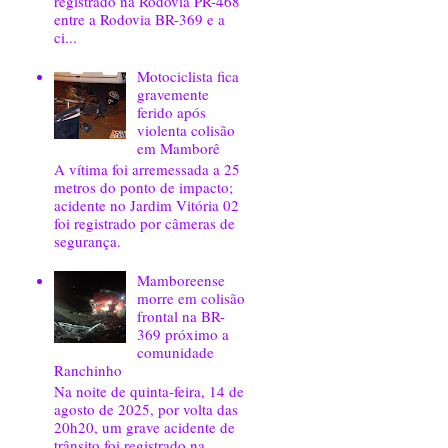
registrado na Rodovia PR-468
entre a Rodovia BR-369 e a
ci...
Motociclista fica
gravemente
ferido após
violenta colisão
em Mamborê
A vítima foi arremessada a 25
metros do ponto de impacto;
acidente no Jardim Vitória 02
foi registrado por câmeras de
segurança.
Mamboreense
morre em colisão
frontal na BR-
369 próximo a
comunidade
Ranchinho
Na noite de quinta-feira, 14 de
agosto de 2025, por volta das
20h20, um grave acidente de
trânsito foi registrado na