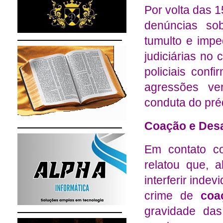
Por volta das 
denúncias so
tumulto e imp
judiciárias no
policiais con
agressões ve
conduta do préd
Coação e Des
Em contato co
relatou que, 
interferir inde
crime de
coa
gravidade da