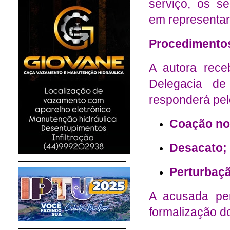
serviço, os se
em representar
Procedimento
A autora rece
Delegacia de
responderá pel
Coação no
Desacato;
Perturbaçã
A acusada per
formalização d