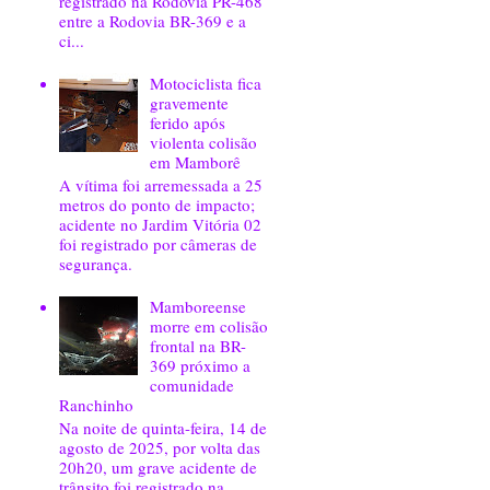
registrado na Rodovia PR-468
entre a Rodovia BR-369 e a
ci...
Motociclista fica
gravemente
ferido após
violenta colisão
em Mamborê
A vítima foi arremessada a 25
metros do ponto de impacto;
acidente no Jardim Vitória 02
foi registrado por câmeras de
segurança.
Mamboreense
morre em colisão
frontal na BR-
369 próximo a
comunidade
Ranchinho
Na noite de quinta-feira, 14 de
agosto de 2025, por volta das
20h20, um grave acidente de
trânsito foi registrado na