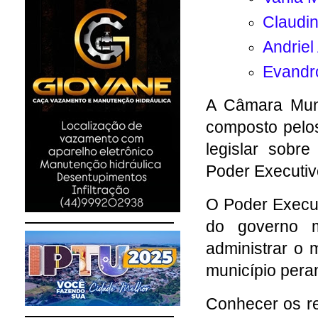
Claudin
Andriel
Evandr
A Câmara Munic
composto pelos
legislar sobre
Poder Executivo
O Poder Execut
do governo m
administrar o 
município peran
Conhecer os re