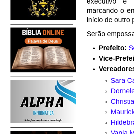
executivo e 
marcando o enc
início de outr
Serão empossa
Prefeito:
S
Vice-Prefei
Vereadore
Sara Ca
Dornele
Christi
Maurici
Hildebr
Vania 