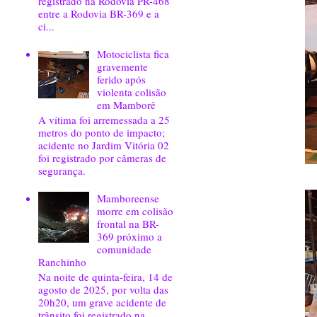
registrado na Rodovia PR-468
entre a Rodovia BR-369 e a
ci...
Motociclista fica
gravemente
ferido após
violenta colisão
em Mamborê
A vítima foi arremessada a 25
metros do ponto de impacto;
acidente no Jardim Vitória 02
foi registrado por câmeras de
segurança.
Mamboreense
morre em colisão
frontal na BR-
369 próximo a
comunidade
Ranchinho
Na noite de quinta-feira, 14 de
agosto de 2025, por volta das
20h20, um grave acidente de
trânsito foi registrado na