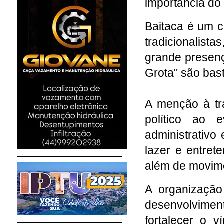
importância do
Baitaca é um 
tradicionalista
grande presen
Grota" são bas
A menção à tr
político ao 
administrativo
lazer e entre
além de movime
A organização
desenvolviment
fortalecer o v