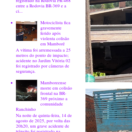
registrado na Rodovia PR-468
entre a Rodovia BR-369 e a
ci...
Motociclista fica
gravemente
ferido após
violenta colisão
em Mamborê
A vítima foi arremessada a 25
metros do ponto de impacto;
acidente no Jardim Vitória 02
foi registrado por câmeras de
segurança.
Mamboreense
morre em colisão
frontal na BR-
369 próximo a
comunidade
Ranchinho
Na noite de quinta-feira, 14 de
agosto de 2025, por volta das
20h20, um grave acidente de
trânsito foi registrado na