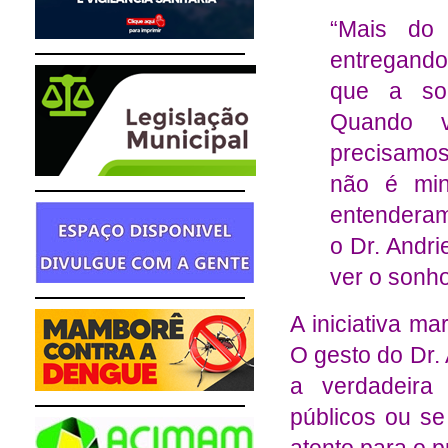
“Mais do
entregando
que a sol
Quando v
precisamos
não é min
entenderam
o Dr. Andri
ver o sonho
A iniciativa m
O gesto do Dr.
a verdadeira
públicos ou s