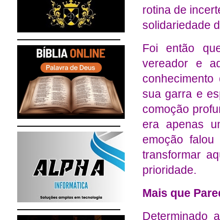
rotina de ince
solidariedade d
Foi então qu
vereador e 
conhecimento 
sua garra e esp
comoção profun
era apenas u
emoção falou 
transformar a
prioridade.
Mais que Pare
Determinado a