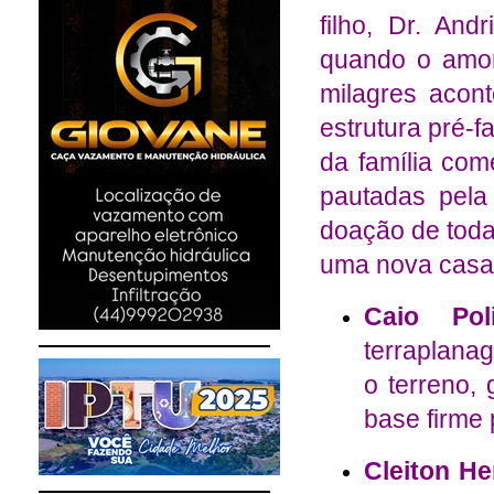
filho, Dr. And
quando o amor
milagres acon
estrutura pré-f
da família com
pautadas pela 
doação de toda
uma nova casa p
Caio Poli
terraplana
o terreno,
base firme
Cleiton H