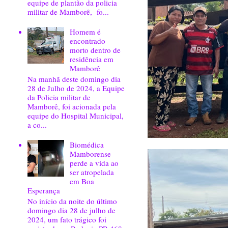
equipe de plantão da policia
militar de Mamborê, fo...
Homem é
encontrado
morto dentro de
residência em
Mamborê
Na manhã deste domingo dia
28 de Julho de 2024, a Equipe
da Policia militar de
Mamborê, foi acionada pela
equipe do Hospital Municipal,
a co...
Biomédica
Mamborense
perde a vida ao
ser atropelada
em Boa
Esperança
No início da noite do último
domingo dia 28 de julho de
2024, um fato trágico foi