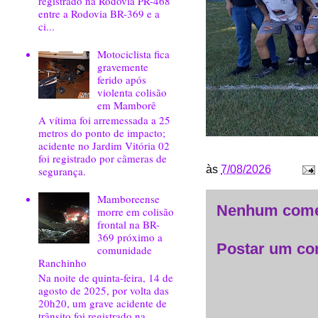
registrado na Rodovia PR-468
entre a Rodovia BR-369 e a
ci...
Motociclista fica
gravemente
ferido após
violenta colisão
em Mamborê
A vítima foi arremessada a 25
metros do ponto de impacto;
acidente no Jardim Vitória 02
foi registrado por câmeras de
às
7/08/2026
segurança.
Mamboreense
Nenhum come
morre em colisão
frontal na BR-
369 próximo a
Postar um co
comunidade
Ranchinho
Na noite de quinta-feira, 14 de
agosto de 2025, por volta das
20h20, um grave acidente de
trânsito foi registrado na