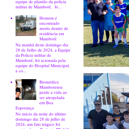
equipe de plantão da policia
militar de Mamborê, fo...
Homem é
encontrado
morto dentro de
residência em
Mamborê
Na manhã deste domingo dia
28 de Julho de 2024, a Equipe
da Policia militar de
Mamborê, foi acionada pela
equipe do Hospital Municipal,
a co...
Biomédica
Mamborense
perde a vida ao
ser atropelada
em Boa
Esperança
No início da noite do último
domingo dia 28 de julho de
2024, um fato trágico foi