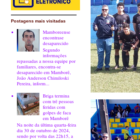
Postagens mais visitadas
Mamboreense
encontrase
desaparecido
Segundo
informações
repassadas a nossa equipe por
familiares, encontra-se
desaparecido em Mamborê,
João Anderson Chimiloski
Pereira, inform...
Briga termina
com trê pessoas
feridas com
golpes de faca
em Mamborê
Na noite da última quarta-feira
dia 30 de outubro de 2024,
sendo por volta das 22h15, a