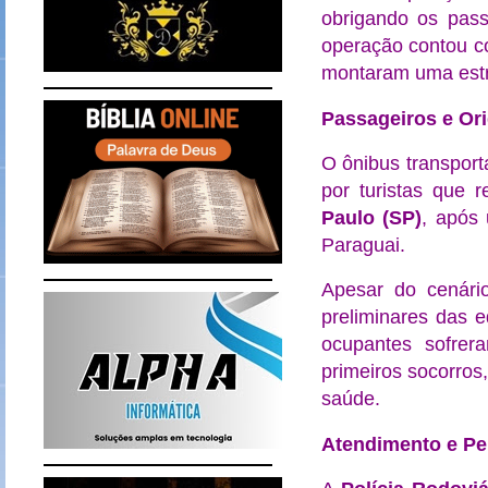
obrigando os pas
operação contou c
montaram uma estru
Passageiros e Or
O ônibus transport
por turistas que r
Paulo (SP)
, após
Paraguai.
Apesar do cenário
preliminares das e
ocupantes sofre
primeiros socorro
saúde.
Atendimento e Per