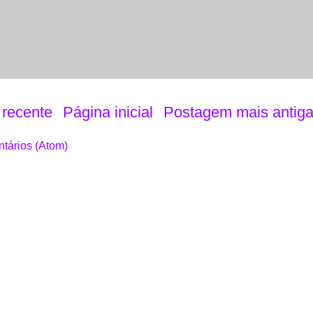
recente
Página inicial
Postagem mais antig
tários (Atom)