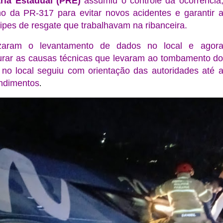
ria Estadual (PRE)
assumiu o controle da ocorrência
ho da PR-317 para evitar novos acidentes e garantir 
pes de resgate que trabalhavam na ribanceira.
lizaram o levantamento de dados no local e agor
urar as causas técnicas que levaram ao tombamento d
o no local seguiu com orientação das autoridades até 
endimentos
.