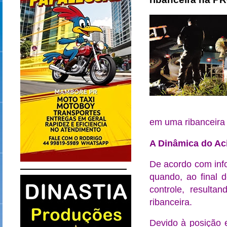
em uma ribanceira 
A Dinâmica do Ac
De acordo com info
quando, ao final d
controle, result
ribanceira.
Devido à posição 