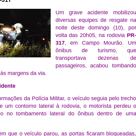
Um grave acidente mobilizo
diversas equipes de resgate n
noite deste domingo (10), po
volta das 20h05, na rodovia
PR
317
, em Campo Mourão. U
ônibus de turismo, qu
transportava dezenas d
passageiros, acabou tomband
às margens da via.
idente
rmações da Polícia Militar, o veículo seguia pelo trech
e um contorno lateral à rodovia, o motorista perdeu 
ando no tombamento lateral do ônibus dentro de um
em que o veículo parou, as portas ficaram bloqueadas