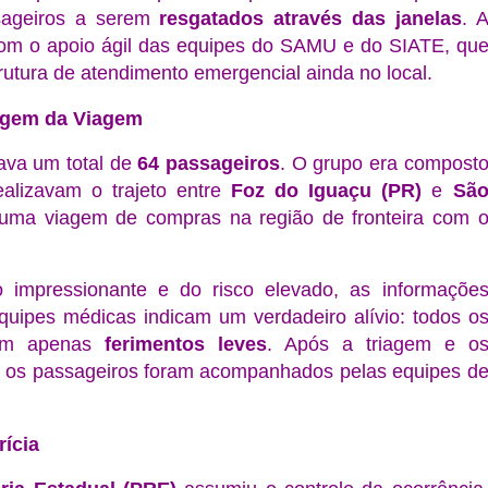
sageiros a serem
resgatados através das janelas
. 
om o apoio ágil das equipes do SAMU e do SIATE, qu
tura de atendimento emergencial ainda no local.
igem da Viagem
ava um total de
64 passageiros
. O grupo era compost
ealizavam o trajeto entre
Foz do Iguaçu (PR)
e
Sã
 uma viagem de compras na região de fronteira com 
 impressionante e do risco elevado, as informaçõe
quipes médicas indicam um verdadeiro alívio: todos o
ram apenas
ferimentos leves
. Após a triagem e o
s, os passageiros foram acompanhados pelas equipes d
ícia