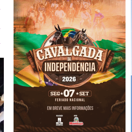
,
a
a
o
a