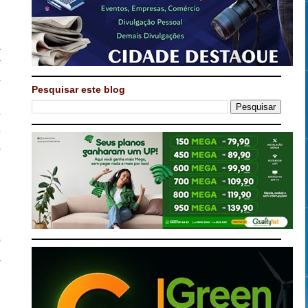
u
a
r
-
Pesquisar este blog
m
e
e
o
o
o
a
,