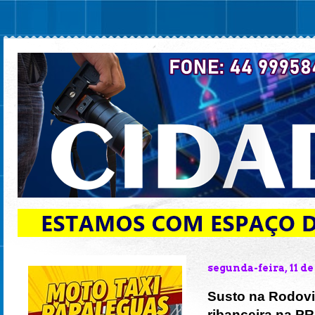
segunda-feira, 11 d
Susto na Rodovi
ribanceira na PR