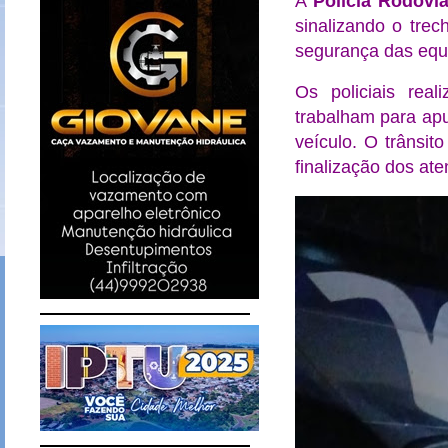
A
Polícia Rodoviá
sinalizando o trec
segurança das equi
Os policiais rea
trabalham para ap
veículo. O trânsit
finalização dos at