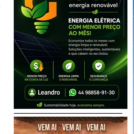
A
e
o
o
o
s
s
s
e