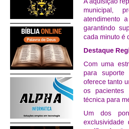
A aquisição re
municipal, 
atendimento a
garantindo s
cada minuto é d
Destaque Regi
Com uma estr
para suporte
oferece tanto 
os pacientes
técnica para m
Um dos pont
exclusividade