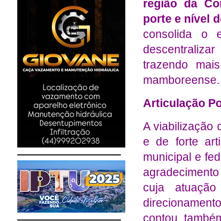
região da C
porte e nível 
consolida o 
descentraliza
trazendo mais
mamboreense.
Articulação Po
A viabilização 
e de forte art
municipal e fe
agradecimento
cuja atuação
direcionamento
contou també