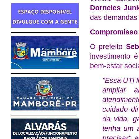
Dorneles Juni
das demandas l
Compromisso c
O prefeito
Seb
investimento 
bem-estar soci
"Essa UTI M
ampliar 
atendimen
cuidado di
da vida, 
tenha um a
precisar"
, 