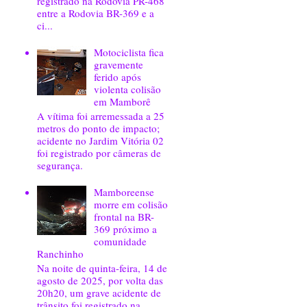
registrado na Rodovia PR-468
entre a Rodovia BR-369 e a
ci...
Motociclista fica
gravemente
ferido após
violenta colisão
em Mamborê
A vítima foi arremessada a 25
metros do ponto de impacto;
acidente no Jardim Vitória 02
foi registrado por câmeras de
segurança.
Mamboreense
morre em colisão
frontal na BR-
369 próximo a
comunidade
Ranchinho
Na noite de quinta-feira, 14 de
agosto de 2025, por volta das
20h20, um grave acidente de
trânsito foi registrado na