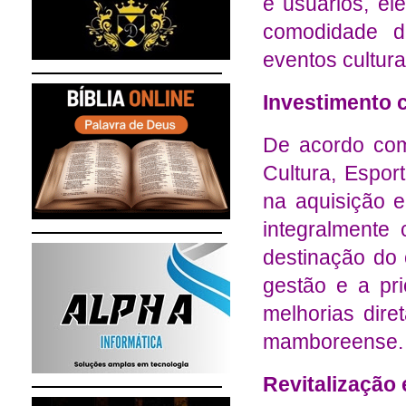
e usuários, el
comodidade d
eventos cultur
Investimento 
De acordo com 
Cultura, Espor
na aquisição e
integralment
destinação do 
gestão e a pri
melhorias dire
mamboreense.
Revitalização