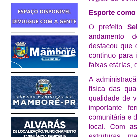
Esporte como 
O prefeito
Se
andamento do
destacou que 
contínuo para 
faixas etárias,
A administraçã
física das qu
qualidade de 
importante fe
comunitária e 
local. Com a
estruturas 