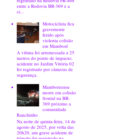
registrado na Rodovia PR-468
entre a Rodovia BR-369 e a
ci...
Motociclista fica
gravemente
ferido após
violenta colisão
em Mamborê
A vítima foi arremessada a 25
metros do ponto de impacto;
acidente no Jardim Vitória 02
foi registrado por câmeras de
segurança.
Mamboreense
morre em colisão
frontal na BR-
369 próximo a
comunidade
Ranchinho
Na noite de quinta-feira, 14 de
agosto de 2025, por volta das
20h20, um grave acidente de
trânsito foi registrado na