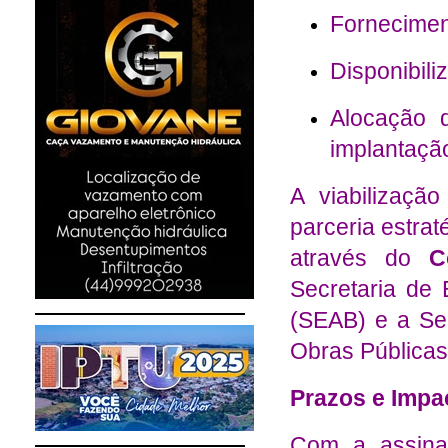
Fornecimen
Disponibili
Alocação 
implantaçã
A viabilizaçã
parceria estra
através do
C
Secretaria de 
(SEAB) e a Se
Obras Pública
Prazos e Impa
Com a assina