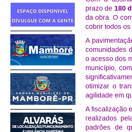
prazo de
180 d
da obra. O cont
cobrir todos os 
A pavimentaçã
comunidades de
o acesso dos m
município, co
significativam
otimizar o tra
agilidade em qu
A fiscalização
realizados pel
padrões de qu