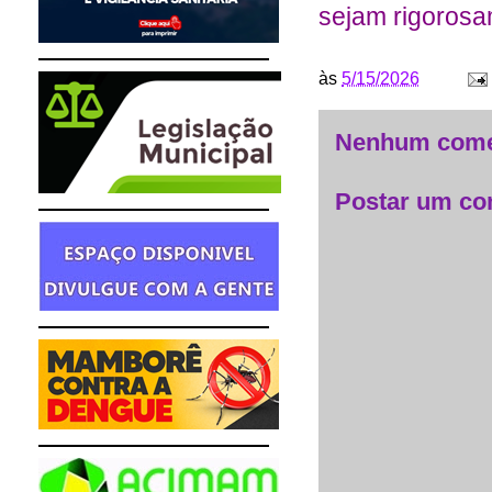
sejam rigoros
às
5/15/2026
Nenhum come
Postar um co