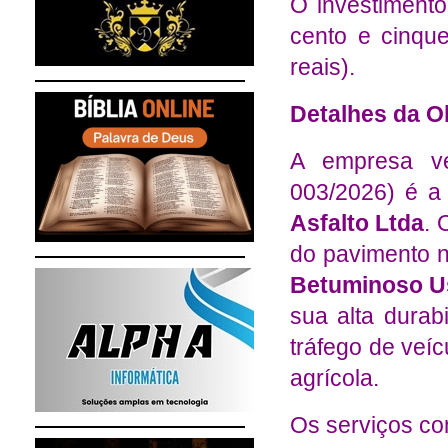
O investimento
cento e cinque
reais).
Detalhes da O
A empresa ve
003/2026) é 
Asfalto Ltda
. 
do pavimento n
Betuminoso U
sua alta durabi
tráfego de veí
agrícola.
Os serviços co