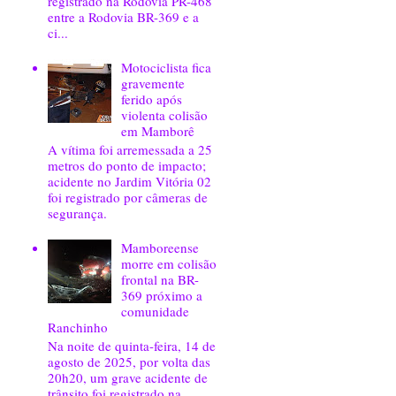
registrado na Rodovia PR-468
entre a Rodovia BR-369 e a
ci...
Motociclista fica
gravemente
ferido após
violenta colisão
em Mamborê
A vítima foi arremessada a 25
metros do ponto de impacto;
acidente no Jardim Vitória 02
foi registrado por câmeras de
segurança.
Mamboreense
morre em colisão
frontal na BR-
369 próximo a
comunidade
Ranchinho
Na noite de quinta-feira, 14 de
agosto de 2025, por volta das
20h20, um grave acidente de
trânsito foi registrado na