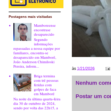
Postagens mais visitadas
Mamboreense
encontrase
desaparecido
Segundo
informações
repassadas a nossa equipe por
familiares, encontra-se
desaparecido em Mamborê,
João Anderson Chimiloski
Pereira, inform...
às
1/21/2026
Briga termina
com trê pessoas
Nenhum come
feridas com
golpes de faca
em Mamborê
Postar um co
Na noite da última quarta-feira
dia 30 de outubro de 2024,
sendo por volta das 22h15, a