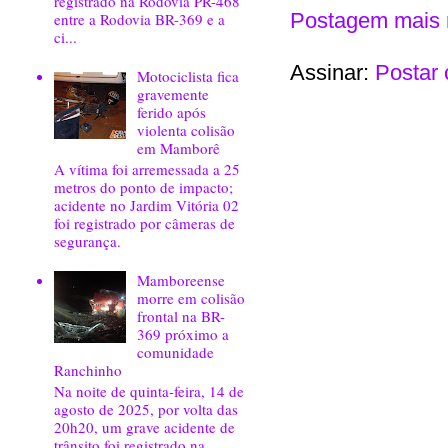
registrado na Rodovia PR-468
Postagem mais 
entre a Rodovia BR-369 e a
ci...
Assinar:
Postar 
Motociclista fica
gravemente
ferido após
violenta colisão
em Mamborê
A vítima foi arremessada a 25
metros do ponto de impacto;
acidente no Jardim Vitória 02
foi registrado por câmeras de
segurança.
Mamboreense
morre em colisão
frontal na BR-
369 próximo a
comunidade
Ranchinho
Na noite de quinta-feira, 14 de
agosto de 2025, por volta das
20h20, um grave acidente de
trânsito foi registrado na