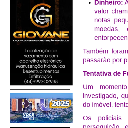
Dinheiro:
A
valor cham
notas peq
moedas, c
entorpecent
Também foram 
passarão por pe
Tentativa de F
Um momento
investigado, q
do imóvel, ten
Os policiais
perseguição 