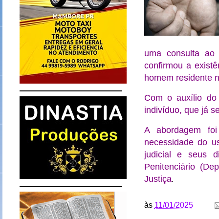
uma consulta ao
confirmou a exist
homem residente no
Com o auxílio do 
indivíduo, que já 
A abordagem foi 
necessidade do us
judicial e seus 
Penitenciário (D
Justiça
.
às
11/01/2025