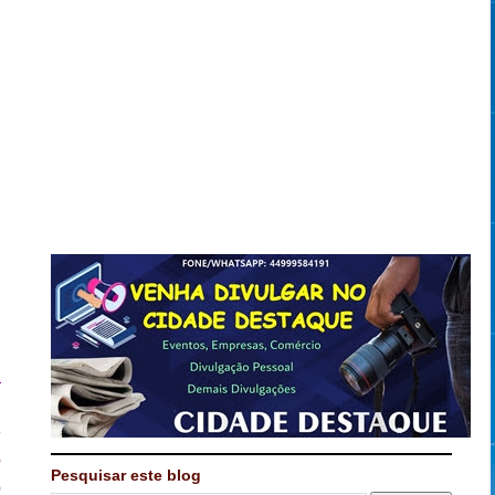
a
m
e
o
Pesquisar este blog
o