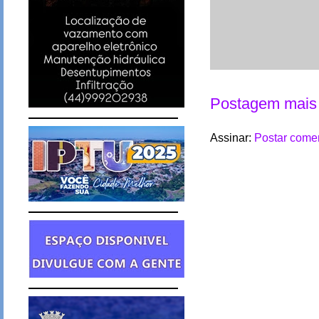
Postagem mais 
Assinar:
Postar comen