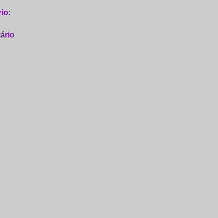
io:
ário