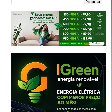
a
u
e
m
o
m
o
o
a