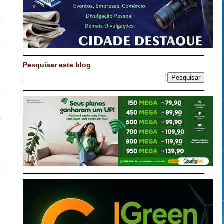
a
e
o
Pesquisar este blog
o
6
o
a
o
a
r
o
,