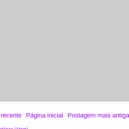
recente
Página inicial
Postagem mais antig