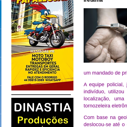
um mandado de pri
A equipe policia
indivíduo, utiliz
localização, um
tornozeleira eletrôn
Com base na geolo
deslocou-se até o