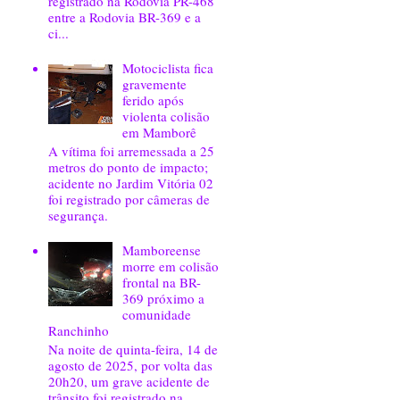
registrado na Rodovia PR-468
entre a Rodovia BR-369 e a
ci...
Motociclista fica
gravemente
ferido após
violenta colisão
em Mamborê
A vítima foi arremessada a 25
metros do ponto de impacto;
acidente no Jardim Vitória 02
foi registrado por câmeras de
segurança.
Mamboreense
morre em colisão
frontal na BR-
369 próximo a
comunidade
Ranchinho
Na noite de quinta-feira, 14 de
agosto de 2025, por volta das
20h20, um grave acidente de
trânsito foi registrado na