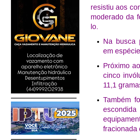
resistiu aos c
moderado da f
lo.
Na busca 
em espécie 
Próximo ao
cinco invól
11,1 grama
Também fo
escondid
equipament
fracionada