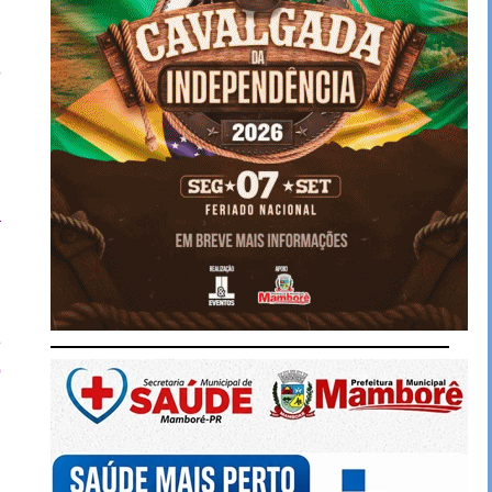
r
.
8
,
a
s
s
e
o
,
s