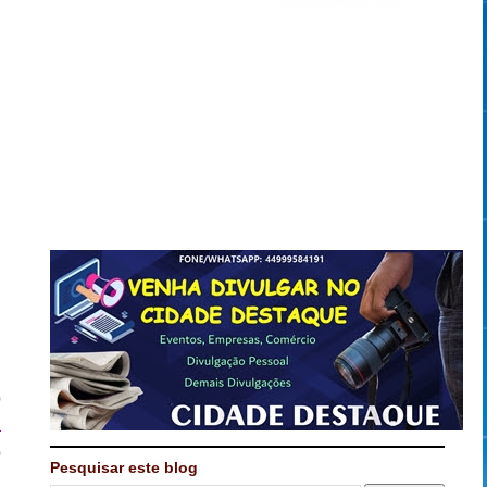
u
o
a
o
Pesquisar este blog
i