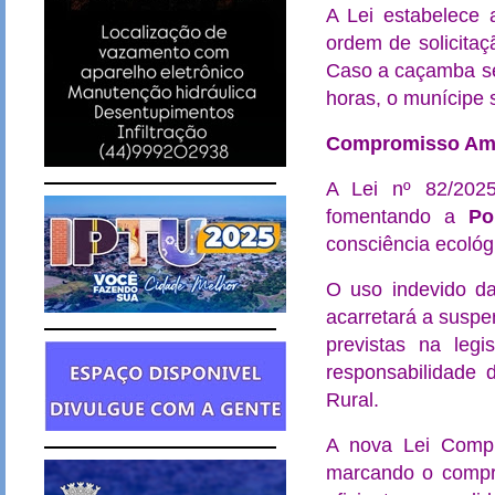
A Lei estabelece
ordem de solicitaç
Caso a caçamba sej
horas, o munícipe s
Compromisso Ambi
A Lei nº 82/2025
fomentando a
Po
consciência ecológ
O uso indevido da
acarretará a suspe
previstas na legi
responsabilidade 
Rural.
A nova Lei Compl
marcando o compr