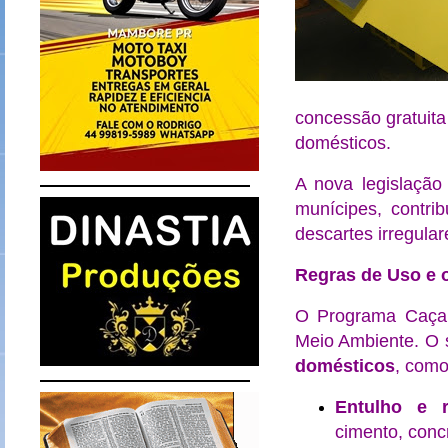
concessão gratuita
domésticos.
A nova legislação
munícipes, contri
descartes irregula
Regras de Uso e 
O Programa Caçam
Meio Ambiente. O 
domésticos
, como
Entulho e r
cimento, concr