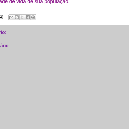
idade de vida de sua população
.
io:
ário