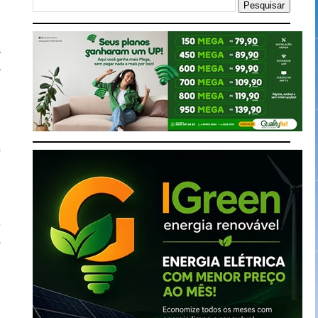
e
l
a
a
-
s
s
e
-