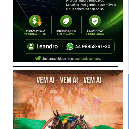
o
,
e
e
,