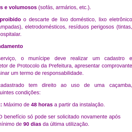
os e volumosos
(sofás, armários, etc.).
proibido
o descarte de lixo doméstico, lixo eletrônic
lâmpadas), eletrodomésticos, resíduos perigosos (tintas
ospitalar.
ndamento
serviço, o munícipe deve realizar um cadastro 
tor de Protocolo da Prefeitura, apresentar comprovant
sinar um termo de responsabilidade.
adastrado tem direito ao uso de uma caçamba
uintes condições:
:
Máximo de
48 horas
a partir da instalação.
 benefício só pode ser solicitado novamente após
mínimo de
90 dias
da última utilização.