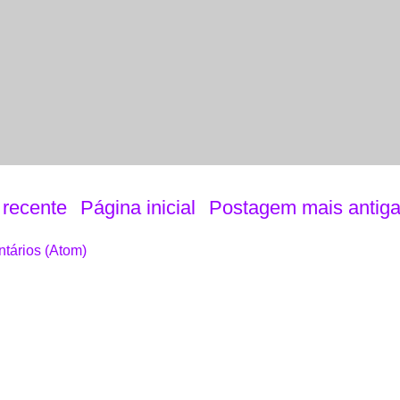
recente
Página inicial
Postagem mais antig
tários (Atom)