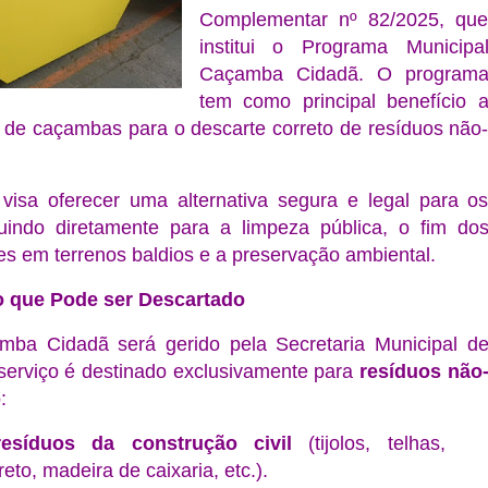
Complementar nº 82/2025, qu
institui o Programa Municipa
Caçamba Cidadã. O program
tem como principal benefício 
 de caçambas para o descarte correto de resíduos não
 visa oferecer uma alternativa segura e legal para o
buindo diretamente para a limpeza pública, o fim do
res em terrenos baldios e a preservação ambiental.
o que Pode ser Descartado
ba Cidadã será gerido pela Secretaria Municipal d
serviço é destinado exclusivamente para
resíduos não
:
esíduos da construção civil
(tijolos, telhas,
eto, madeira de caixaria, etc.).