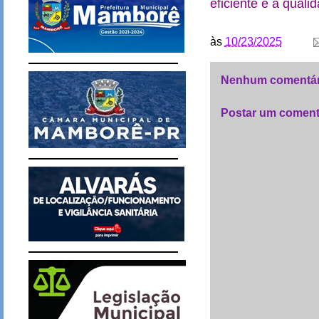
eficiente e a qual
às
10/23/2025
Nenhum comentár
Postar um coment