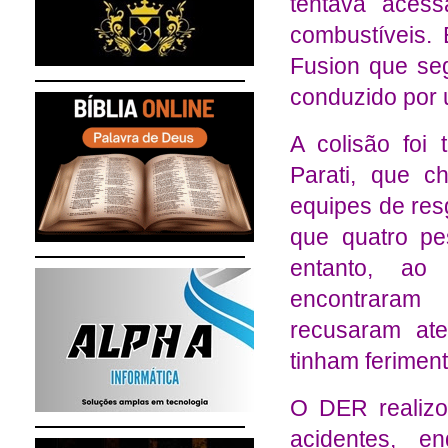
tentava aces
combustíveis.
Fusion que se
conduzido por 
A colisão foi
Parati, que c
equipes de res
que quatro pe
entanto, ao
encontraram
recusaram ate
tinham feriment
O DER realizo
acidentes, e