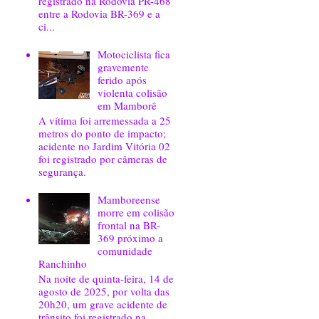
registrado na Rodovia PR-468
entre a Rodovia BR-369 e a
ci...
Motociclista fica
gravemente
ferido após
violenta colisão
em Mamborê
A vítima foi arremessada a 25
metros do ponto de impacto;
acidente no Jardim Vitória 02
foi registrado por câmeras de
segurança.
Mamboreense
morre em colisão
frontal na BR-
369 próximo a
comunidade
Ranchinho
Na noite de quinta-feira, 14 de
agosto de 2025, por volta das
20h20, um grave acidente de
trânsito foi registrado na