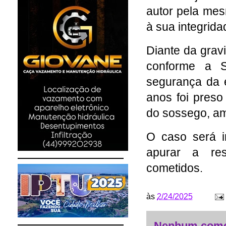
autor pela mes
à sua integridad
Diante da gravi
conforme a S
segurança da 
anos foi preso
do sossego, a
O caso será in
apurar a res
cometidos
.
às
2/24/2025