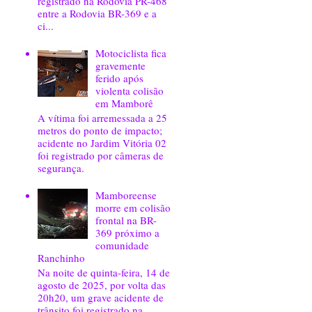
registrado na Rodovia PR-468
entre a Rodovia BR-369 e a
ci...
Motociclista fica
gravemente
ferido após
violenta colisão
em Mamborê
A vítima foi arremessada a 25
metros do ponto de impacto;
acidente no Jardim Vitória 02
foi registrado por câmeras de
segurança.
Mamboreense
morre em colisão
frontal na BR-
369 próximo a
comunidade
Ranchinho
Na noite de quinta-feira, 14 de
agosto de 2025, por volta das
20h20, um grave acidente de
trânsito foi registrado na