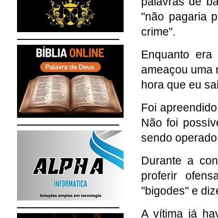
palavras de ba
"não pagaria p
crime".
Enquanto era 
ameaçou uma mu
hora que eu sai
Foi apreendid
Não foi possív
sendo operado
Durante a con
proferir ofen
"bigodes" e diz
A vítima já ha