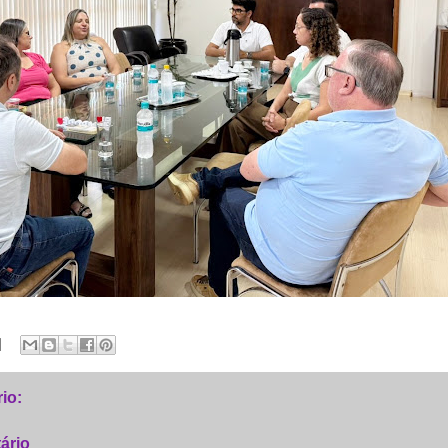
io:
ário