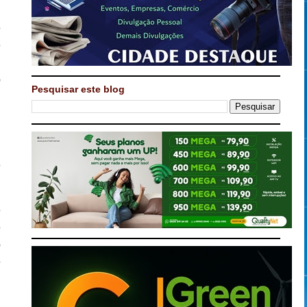
e
e
,
o
Pesquisar este blog
,
,
u
,
e
e
e
o
e