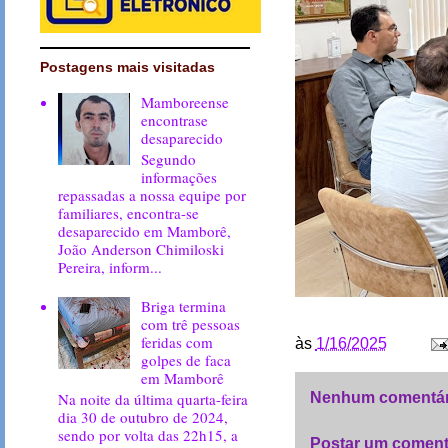
Postagens mais visitadas
Mamboreense
encontrase
desaparecido
Segundo
informações
repassadas a nossa equipe por
familiares, encontra-se
desaparecido em Mamborê,
João Anderson Chimiloski
Pereira, inform...
Briga termina
com trê pessoas
feridas com
às
1/16/2025
golpes de faca
em Mamborê
Na noite da última quarta-feira
Nenhum comentár
dia 30 de outubro de 2024,
sendo por volta das 22h15, a
Postar um coment