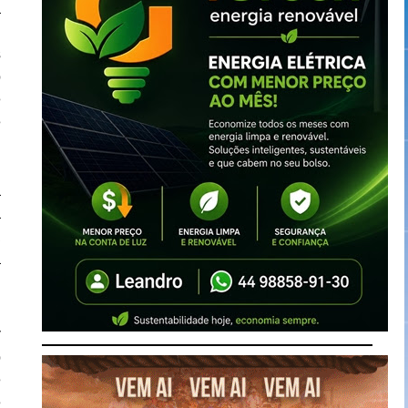
a
e
s
o
e
e
a
a
a
a
r
o
é
e