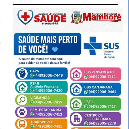
a
a
e
a
s
ê
,
s
a
e
l
e