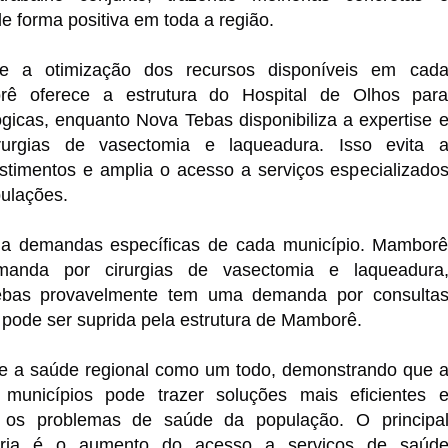
e forma positiva em toda a região.
te a otimização dos recursos disponíveis em cad
rê oferece a estrutura do Hospital de Olhos par
ógicas, enquanto Nova Tebas disponibiliza a expertise 
irurgias de vasectomia e laqueadura. Isso evita 
stimentos e amplia o acesso a serviços especializado
ulações.
 a demandas específicas de cada município. Mambor
anda por cirurgias de vasectomia e laqueadura
bas provavelmente tem uma demanda por consulta
 pode ser suprida pela estrutura de Mamborê.
lece a saúde regional como um todo, demonstrando que 
 municípios pode trazer soluções mais eficientes 
a os problemas de saúde da população.
O principa
eria é o aumento do acesso a serviços de saúd