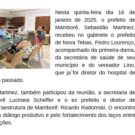
Nesta quinta-feira dia 16 d
janeiro de 2025, o prefeito d
Mamborê, Sebastião Martinez
recebeu no gabinete o prefeit
de Nova Tebas,
Pedro Lourenço
acompanhado da primeira-dama
da secretária de saúde de se
município e do vereador Lino
que ja´foi diretor do hospital d
 passado.
artinez, também participou da reunião, a secretaria d
 Lucineia Scheffer e o ex prefeito e diretor d
fraestrutura de Mamborê: Ricardo Radomski. O encontr
 diálogo produtivo e pelo fortalecimento dos laços entr
ções.