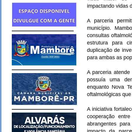
impactando vidas d
A parceria permi
município. Mambo
consultas oftalmol
estrutura para c
duplicação de inve
para ambas as pop
A parceria atende
possuía uma dem
enquanto Nova Te
oftalmológicas que
A iniciativa forta
cooperação entre
abrangentes par
impacto da parc