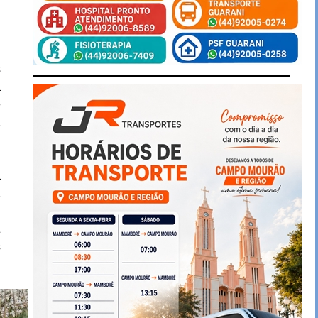
,
s
a
e
a
a
a
e
É
s