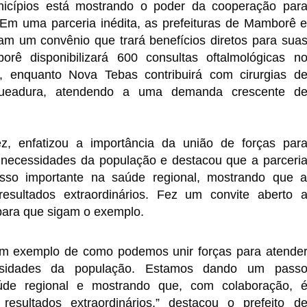
nicípios está mostrando o poder da cooperação par
 Em uma parceria inédita, as prefeituras de Mamborê 
am um convênio que trará benefícios diretos para sua
rê disponibilizará 600 consultas oftalmológicas n
, enquanto Nova Tebas contribuirá com cirurgias d
queadura,
atendendo a uma demanda crescente d
ez, enfatizou a importância da união de forças par
 necessidades da população e destacou que a parceri
sso importante na saúde regional, mostrando que 
resultados extraordinários. Fez um convite aberto 
para que sigam o exemplo.
um exemplo de como podemos unir forças para atende
sidades da população. Estamos dando um pass
úde regional e mostrando que, com colaboração, 
 resultados extraordinários,” destacou o prefeito d