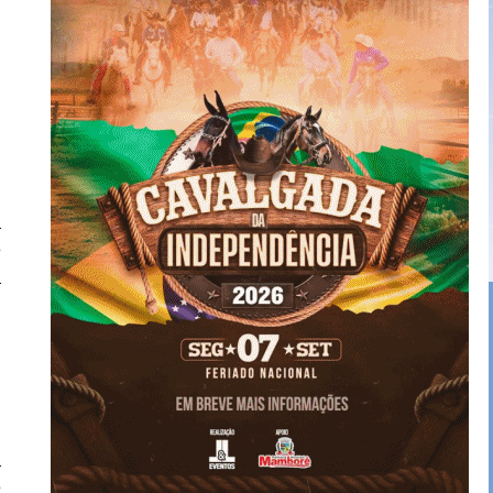
l
,
u
a
e
a
l
,
u
a
e