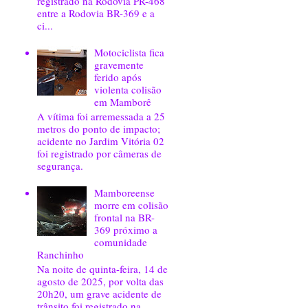
registrado na Rodovia PR-468
entre a Rodovia BR-369 e a
ci...
Motociclista fica
gravemente
ferido após
violenta colisão
em Mamborê
A vítima foi arremessada a 25
metros do ponto de impacto;
acidente no Jardim Vitória 02
foi registrado por câmeras de
segurança.
Mamboreense
morre em colisão
frontal na BR-
369 próximo a
comunidade
Ranchinho
Na noite de quinta-feira, 14 de
agosto de 2025, por volta das
20h20, um grave acidente de
trânsito foi registrado na