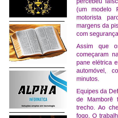
percebeu
f
aís
(um modelo P
motorista pa
margens da pi
com segurança
Assim que o
começaram na 
pane elétrica 
automóvel, c
minutos.
Equipes da
Def
de Mamborê
f
trecho. Ao ch
fogo. O traba