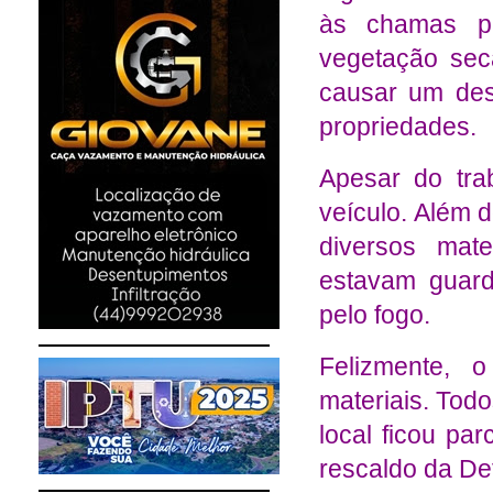
às chamas pa
vegetação sec
causar um desa
propriedades.
Apesar do tra
veículo. Além d
diversos mat
estavam guard
pelo fogo.
Felizmente, 
materiais. Todo
local ficou par
rescaldo da Def