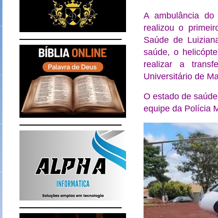
A ambulância do 
realizou o prime
Saúde de Luiziana
saúde, o helicópt
realizar a trans
Universitário de Ma
O estado de saúde 
equipe da Polícia M