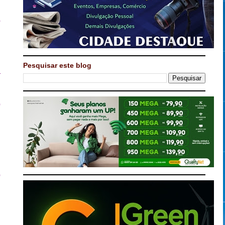
o
m
m
a
Pesquisar este blog
a
o
,
i
,
o
o