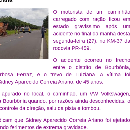
O motorista de um caminhã
carregado com ração ficou e
estado gravíssimo após u
acidente no final da manhã dest
segunda-feira (27), no KM-37 d
rodovia PR-459.
O acidente ocorreu no trech
entre o distrito de Bourbônia
rbosa Ferraz, e o trevo de Luiziana. A vítima fo
Sidney Aparecido Correia Ariano, de 45 anos.
apurado no local, o caminhão, um VW Volkswagen
a Bourbônia quando, por razões ainda desconhecidas, 
ontrole da direção, saiu da pista e tombou.
dicam que Sidney Aparecido Correia Ariano foi ejetad
ndo ferimentos de extrema gravidade.