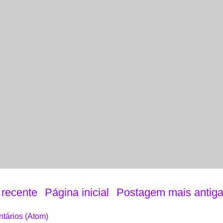
recente
Página inicial
Postagem mais antig
tários (Atom)