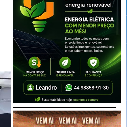
)
e
e
a
l
a