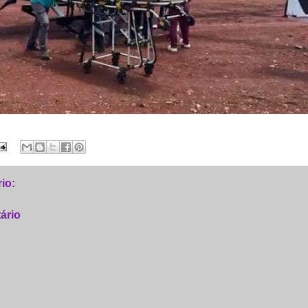
io:
ário