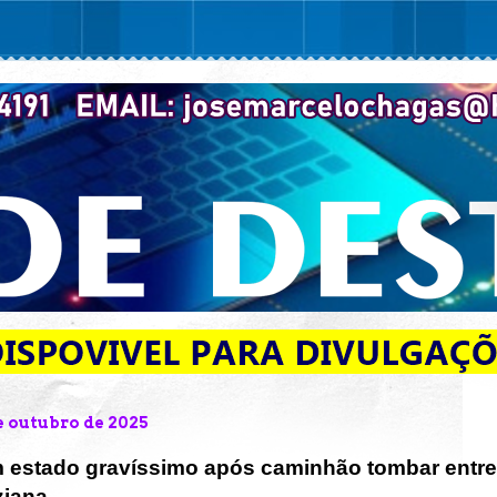
e outubro de 2025
em estado gravíssimo após caminhão tombar entre
ziana