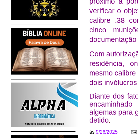
próximo à por
verificar o ob
calibre .38 c
cinco muniçõ
documentação 
Com autorizaçã
residência, 
mesmo calibre 
dois invólucros
Diante dos fat
encaminhado 
algemas para g
detido
.
às
9/26/2025