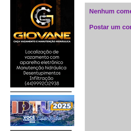
Nenhum come
Postar um co