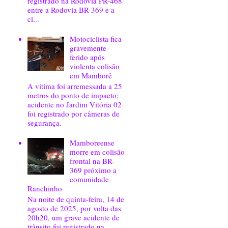
registrado na Rodovia PR-468
entre a Rodovia BR-369 e a
ci...
Motociclista fica
gravemente
ferido após
violenta colisão
em Mamborê
A vítima foi arremessada a 25
metros do ponto de impacto;
acidente no Jardim Vitória 02
foi registrado por câmeras de
segurança.
Mamboreense
morre em colisão
frontal na BR-
369 próximo a
comunidade
Ranchinho
Na noite de quinta-feira, 14 de
agosto de 2025, por volta das
20h20, um grave acidente de
trânsito foi registrado na