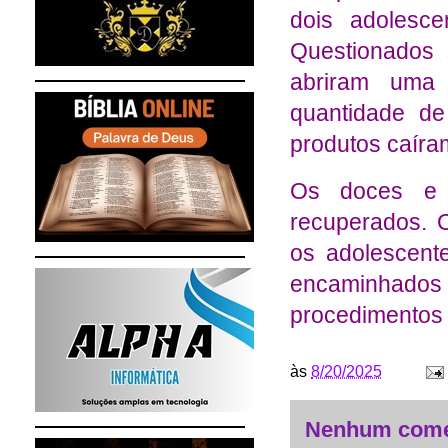
dois adolesc
Questionados 
abriram uma
quantidade de
produtos caíra
Os doces e o
recuperados. 
os adolescent
encaminhados 
procedimentos 
às
8/20/2025
Nenhum come