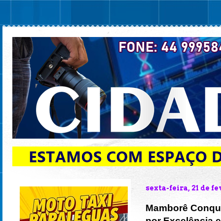
sexta-feira, 21 de f
Mamborê Conqui
por Excelência 