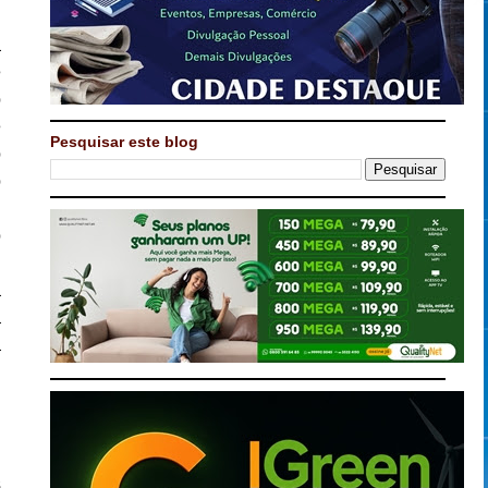
a
ê
o
e
Pesquisar este blog
o
o
o
e
a
a
a
m
s