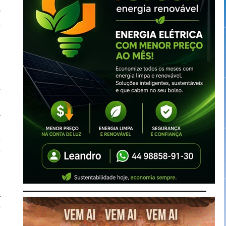
o
a
a
s
s
a
a
a
e
a
a
m
a