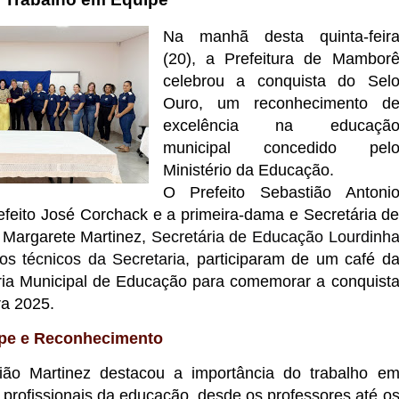
Na manhã desta quinta-feir
(20), a Prefeitura de Mambor
celebrou a conquista do Sel
Ouro, um reconhecimento d
excelência na educaçã
municipal concedido pel
Ministério da Educação.
O Prefeito Sebastião Antoni
refeito José Corchack e a primeira-dama e Secretária d
, Margarete Martinez,
Secretária de Educação Lourdinh
os técnicos da Secretaria,
participaram de um café d
ia Municipal de Educação para comemorar a conquist
ra 2025.
ipe e Reconhecimento
ião Martinez destacou a importância do trabalho e
 profissionais da educação, desde os professores até o