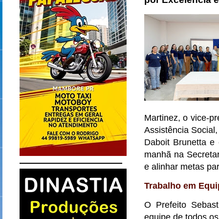
Martinez, o vice-p
Assistência Social
Daboit Brunetta e 
manhã na Secretar
e alinhar metas pa
Trabalho em Equ
O Prefeito Sebast
equipe de todos os