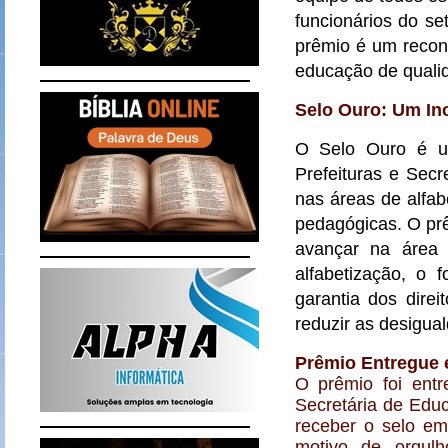
funcionários do se
prêmio é um recon
educação de qualid
Selo Ouro: Um Inc
O Selo Ouro é um
Prefeituras e Secr
nas áreas de alfa
pedagógicas. O prê
avançar na área
alfabetização, o 
garantia dos dire
reduzir as desigua
Prêmio Entregue 
O prêmio foi entr
Secretária de Educ
receber o selo e
motivo de orgul