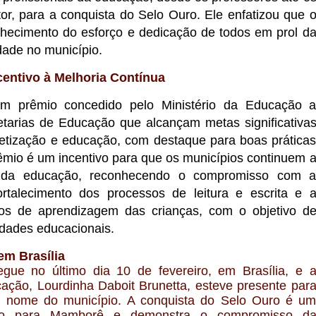
tor, para a conquista do Selo Ouro. Ele enfatizou que 
hecimento do esforço e dedicação de todos em prol d
ade no município.
entivo à Melhoria Contínua
 prêmio concedido pelo Ministério da Educação 
etarias de Educação que alcançam metas significativa
betização e educação, com destaque para boas prática
mio é um incentivo para que os municípios continuem 
 da educação, reconhecendo o compromisso com 
fortalecimento dos processos de leitura e escrita e 
itos de aprendizagem das crianças, com o objetivo d
ldades educacionais.
em Brasília
egue no último dia 10 de fevereiro, em Brasília, e 
ação, Lourdinha Daboit Brunetta, esteve presente par
m nome do município. A conquista do Selo Ouro é u
ho para Mamborê e demonstra o compromisso d