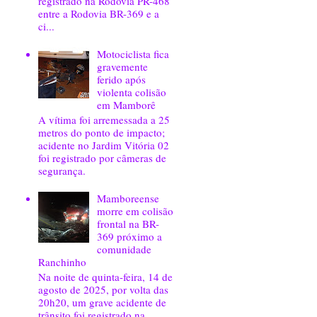
registrado na Rodovia PR-468
entre a Rodovia BR-369 e a
ci...
Motociclista fica
gravemente
ferido após
violenta colisão
em Mamborê
A vítima foi arremessada a 25
metros do ponto de impacto;
acidente no Jardim Vitória 02
foi registrado por câmeras de
segurança.
Mamboreense
morre em colisão
frontal na BR-
369 próximo a
comunidade
Ranchinho
Na noite de quinta-feira, 14 de
agosto de 2025, por volta das
20h20, um grave acidente de
trânsito foi registrado na