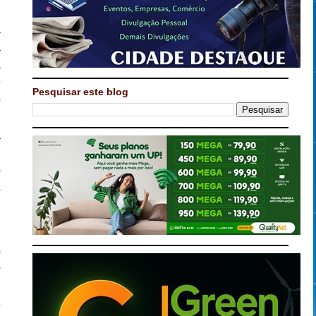
a
a
a
o
Pesquisar este blog
o
,
a
o
o
s
r
o
º
l
e