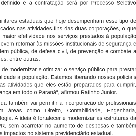
definido e a contratação será por Processo Seletiv
.
ilitares estaduais que hoje desempenham esse tipo d
ocados nas atividades-fins das duas corporações, o qu
a maior efetividade nos serviços prestados à populaçã
evem retornar às missões institucionais de segurança 
em pública, de defesa civil, de prevenção e combate 
es, entre outras.
de modernizar e otimizar o serviço público para presta
lidade à população. Estamos liberando nossos policiai
as atividades que eles estão preparados para cumprir
ança em todo o Paraná”, afirmou Ratinho Junior.
da também vai permitir a incorporação de profissionai
em áreas como Direito, Contabilidade, Engenharia
ogia. A ideia é fortalecer e modernizar as estruturas d
, sem acarretar no aumento de despesas e també
s impactos no sistema previdenciário estadual.