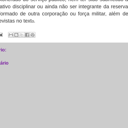
ativo disciplinar ou ainda não ser integrante da reserv
ormado de outra corporação ou força militar, além d
vistas no text
o.
io:
ário