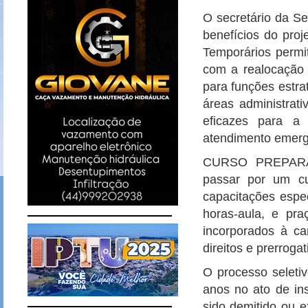
O secretário da Se
benefícios do proj
Temporários permi
com a realocação d
para funções estra
áreas administrati
eficazes para a 
atendimento emerge
CURSO PREPAR
passar por um cu
capacitações espec
horas-aula, e pr
incorporados à car
direitos e prerrogat
O processo seletiv
anos no ato de in
sido demitido ou e