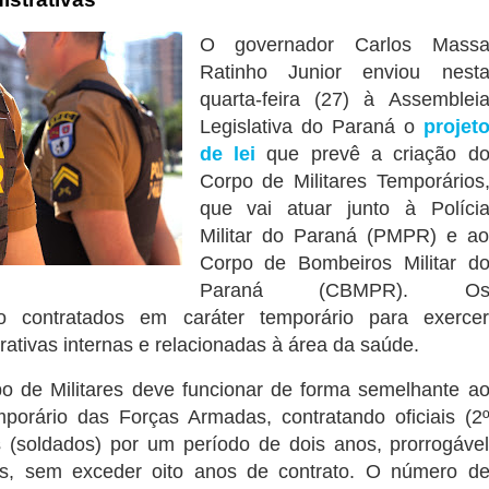
O governador Carlos Mass
Ratinho Junior enviou nest
quarta-feira (27) à Assemblei
Legislativa do Paraná o
projet
de lei
que prevê a criação d
Corpo de Militares Temporários
que vai atuar junto à Políci
Militar do Paraná (PMPR) e a
Corpo de Bombeiros Militar d
Paraná (CBMPR). O
rão contratados em caráter temporário para exerce
trativas internas e relacionadas à área da saúde.
o de Militares deve funcionar de forma semelhante a
mporário das Forças Armadas, contratando oficiais (2
s (soldados) por um período de dois anos, prorrogáve
os, sem exceder oito anos de contrato. O número d