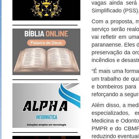
vagas ainda será 
Simplificado (PSS)
Com a proposta, m
serviço serão real
vai refletir em um
paranaense. Eles d
preservação da ord
incêndios e desastr
“É mais uma forma 
um trabalho de qua
e bombeiros para 
reforçando a segur
Além disso, a medi
especializados, 
Medicina e Odontol
PMPR e do CBMPR
reduzindo eventuai