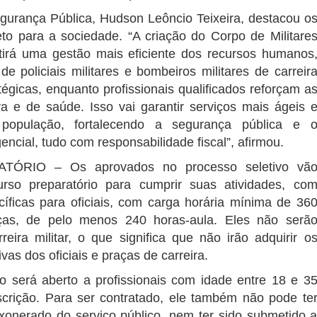
gurança Pública, Hudson Leôncio Teixeira, destacou o
eto para a sociedade. “A criação do Corpo de Militare
tirá uma gestão mais eficiente dos recursos humanos
e policiais militares e bombeiros militares de carreir
tégicas, enquanto profissionais qualificados reforçam a
va e de saúde. Isso vai garantir serviços mais ágeis 
população, fortalecendo a segurança pública e 
ncial, tudo com responsabilidade fiscal”, afirmou.
ATÓRIO –
Os aprovados no processo seletivo vã
rso preparatório para cumprir suas atividades, co
íficas para oficiais, com carga horária mínima de 36
aças, de pelo menos 240 horas-aula. Eles não serã
reira militar, o que significa que não irão adquirir o
ivas dos oficiais e praças de carreira.
o será aberto a profissionais com idade entre 18 e 3
scrição. Para ser contratado, ele também não pode te
xonerado do serviço público, nem ter sido submetido 