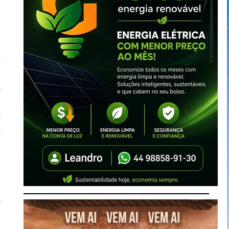
o
e
e
o
e
a
r
s
,
s
,
a
m