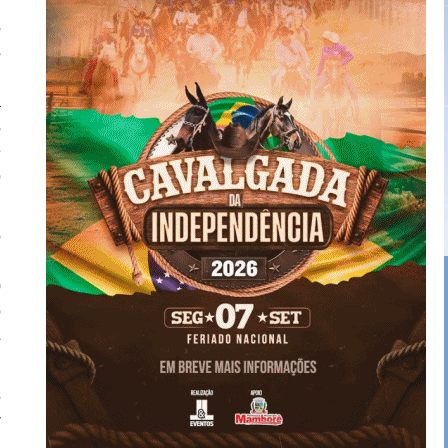
s
s
,
a
s
e
o
o
m
0
o
s
5
r
a