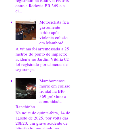
registrado na Rodovia PR-468
entre a Rodovia BR-369 e a
ci...
Motociclista fica
gravemente
ferido após
violenta colisão
em Mamborê
A vítima foi arremessada a 25
metros do ponto de impacto;
acidente no Jardim Vitória 02
foi registrado por câmeras de
segurança.
Mamboreense
morre em colisão
frontal na BR-
369 próximo a
comunidade
Ranchinho
Na noite de quinta-feira, 14 de
agosto de 2025, por volta das
20h20, um grave acidente de
trânsito foi registrado na