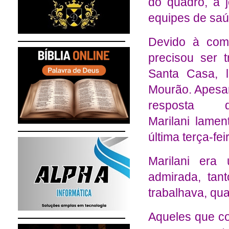
do quadro, a 
equipes de sa
Devido à com
precisou ser 
Santa Casa, 
Mourão. Apesar
resposta 
Marilani lamen
última terça-feir
Marilani era
admirada, tan
trabalhava, qu
Aqueles que c