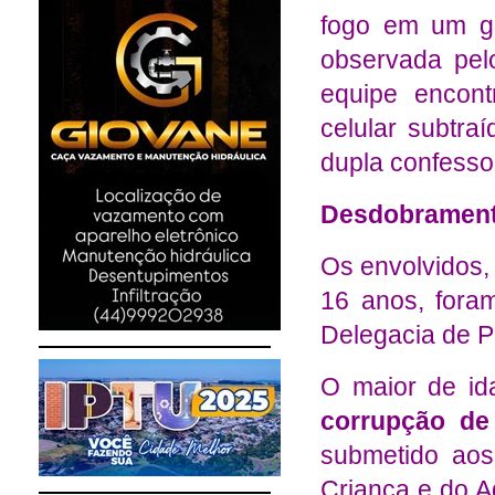
fogo em um g
observada pelo
equipe encont
celular subtra
dupla confesso
Desdobrament
Os envolvidos,
16 anos, fora
Delegacia de Po
O maior de id
corrupção de
submetido aos
Criança e do A