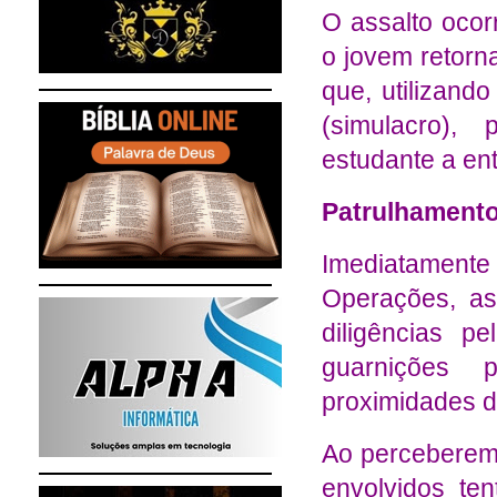
O assalto oco
o jovem retorn
que, utilizand
(simulacro),
estudante a ent
Patrulhamento
Imediatament
Operações, as 
diligências p
guarnições p
proximidades do
Ao perceberem 
envolvidos te