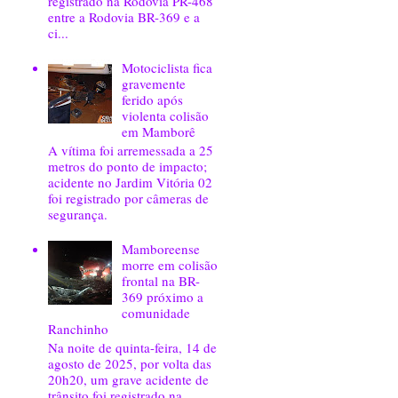
registrado na Rodovia PR-468
entre a Rodovia BR-369 e a
ci...
Motociclista fica
gravemente
ferido após
violenta colisão
em Mamborê
A vítima foi arremessada a 25
metros do ponto de impacto;
acidente no Jardim Vitória 02
foi registrado por câmeras de
segurança.
Mamboreense
morre em colisão
frontal na BR-
369 próximo a
comunidade
Ranchinho
Na noite de quinta-feira, 14 de
agosto de 2025, por volta das
20h20, um grave acidente de
trânsito foi registrado na