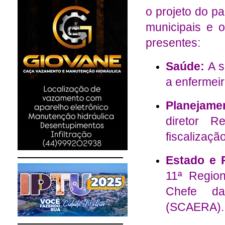
o projeto do p
municipais e 
presentes:
Saúde:
A s
a enfermei
Planejame
diretor 
fiscalizaçã
Estado e 
11ª Regio
Chefe da
(SCAERA).