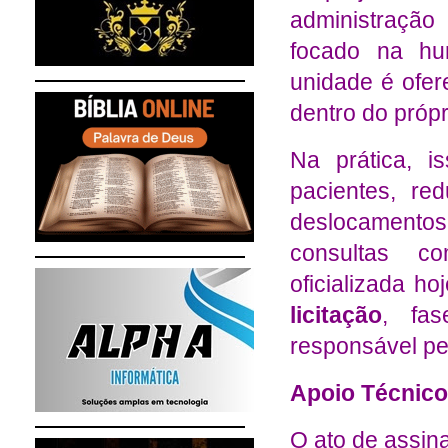
administração
focado na hu
unidade é ofe
dentro do própr
Na prática, i
pacientes, re
deslocamento
consultas c
oficializada h
licitação
, fa
responsável pe
Apoio Técnico 
O ato de assina