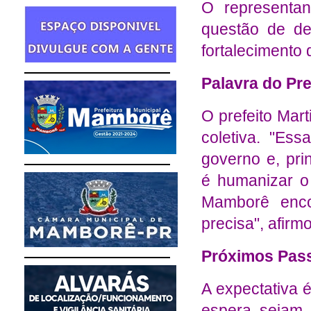
O representan
questão de d
fortalecimento
Palavra do Pre
O prefeito Mar
coletiva. "Es
governo e, pri
é humanizar o
Mamborê enco
precisa", afirm
Próximos Pas
A expectativa 
espera sejam r