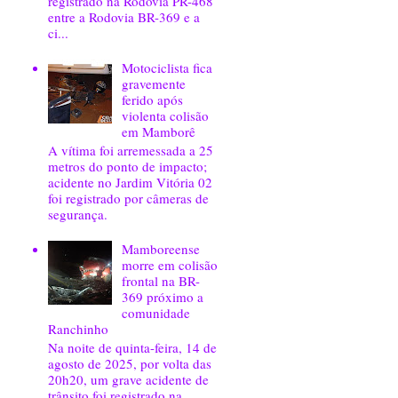
registrado na Rodovia PR-468
entre a Rodovia BR-369 e a
ci...
Motociclista fica
gravemente
ferido após
violenta colisão
em Mamborê
A vítima foi arremessada a 25
metros do ponto de impacto;
acidente no Jardim Vitória 02
foi registrado por câmeras de
segurança.
Mamboreense
morre em colisão
frontal na BR-
369 próximo a
comunidade
Ranchinho
Na noite de quinta-feira, 14 de
agosto de 2025, por volta das
20h20, um grave acidente de
trânsito foi registrado na