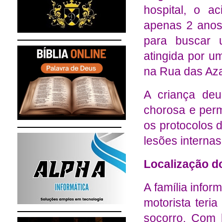
hospital, o a
apenas 2 ano
para buscar 
atingida por um
na Rua das Aza
A criança deu
chorosa e per
os protocolos 
lesões internas
Localização d
A família infor
motorista teri
socorro. Com 