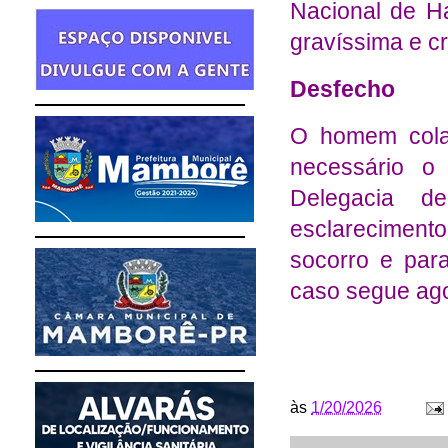
Nacional de H
gravíssima e cr
Desfecho
O homem colab
necessário o
Delegacia d
esclarecimento
socorro e para
caso segue ago
às
1/20/2026