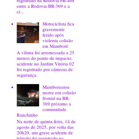
registrado na Rodovia PR-468
entre a Rodovia BR-369 e a
ci...
Motociclista fica
gravemente
ferido após
violenta colisão
em Mamborê
A vítima foi arremessada a 25
metros do ponto de impacto;
acidente no Jardim Vitória 02
foi registrado por câmeras de
segurança.
Mamboreense
morre em colisão
frontal na BR-
369 próximo a
comunidade
Ranchinho
Na noite de quinta-feira, 14 de
agosto de 2025, por volta das
20h20, um grave acidente de
trânsito foi registrado na