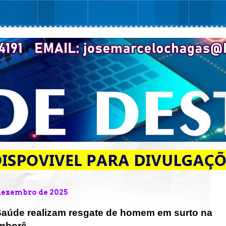
 dezembro de 2025
e Saúde realizam resgate de homem em surto na
amborê