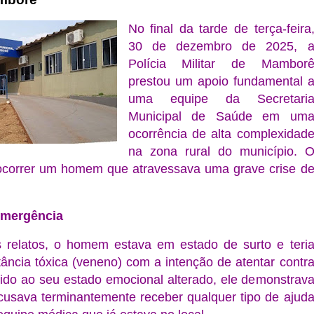
No final da tarde de terça-feira
30 de dezembro de 2025
, 
Polícia Militar de Mambor
prestou um apoio fundamental 
uma equipe da Secretari
Municipal de Saúde em um
ocorrência de alta complexidad
na zona rural do município. 
correr um homem que atravessava uma grave crise d
Emergência
relatos, o homem estava em estado de surto e teri
ância tóxica (veneno) com a intenção de atentar contr
vido ao seu estado emocional alterado, ele demonstrav
cusava terminantemente receber qualquer tipo de ajud