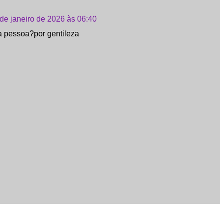
 de janeiro de 2026 às 06:40
 pessoa?por gentileza