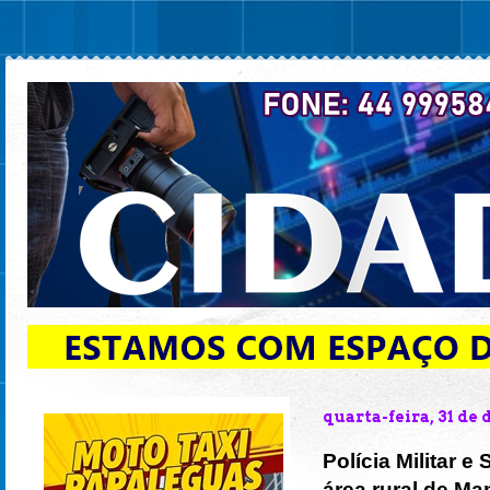
quarta-feira, 31 de
Polícia Militar 
área rural de M