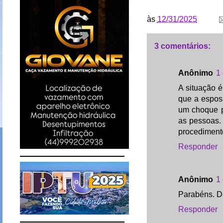
às
12/31/2025
3 comentários:
Anônimo
1
A situação é
que a esposa
um choque p
as pessoas. 
procediment
Responder
Anônimo
1
Parabéns. D
Responder