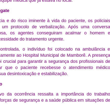
equipe médica que já estava no local.
gate
cia e do risco iminente à vida do paciente, os policiai
am um protocolo de
verbalização
. Após uma convers
dosa, os agentes conseguiram acalmar o homem 
essidade do tratamento urgente.
ntrolada, o indivíduo foi colocado na ambulância 
damente ao
Hospital Municipal de Mamborê
. A presenç
foi crucial para garantir a segurança dos profissionais d
r que o paciente recebesse o atendimento médic
sua desintoxicação e estabilização.
o
vo da ocorrência ressalta a importância do trabalh
 forças de segurança e a saúde pública em situações d