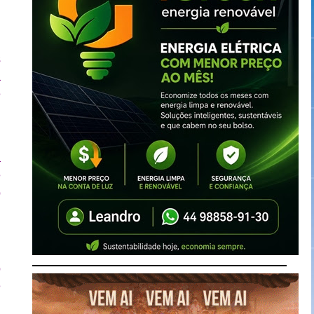
s
a
e
e
a
e
o
o
e