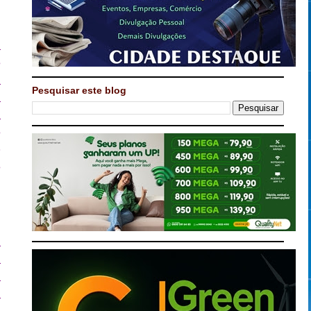
,
a
ê
a
Pesquisar este blog
a
a
e
O
e
a
a
a
a