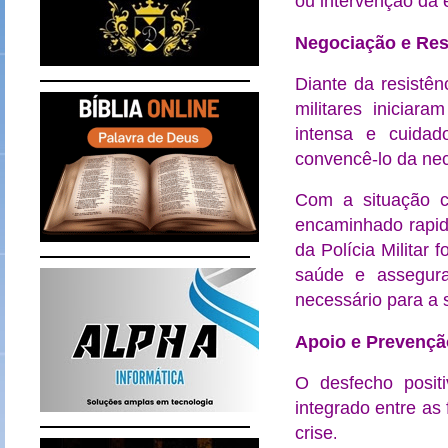
ou intervenção da 
Negociação e Res
Diante da resistên
militares iniciar
intensa e cuida
convencê-lo da nec
Com a situação co
encaminhado rapi
da Polícia Militar 
saúde e assegura
necessário para a 
Apoio e Prevençã
O desfecho positi
integrado entre as
crise
.