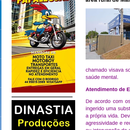
chamado visava so
saúde mental.
Atendimento de 
De acordo com os 
ingerido uma subst
a própria vida. De
agressividade e re