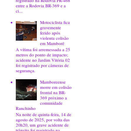
registrado na Rodovia PR-468
entre a Rodovia BR-369 e a
ci...
Motociclista fica
gravemente
ferido após
violenta colisão
em Mamborê
A vítima foi arremessada a 25
metros do ponto de impacto;
acidente no Jardim Vitória 02
foi registrado por câmeras de
segurança.
Mamboreense
morre em colisão
frontal na BR-
369 próximo a
comunidade
Ranchinho
Na noite de quinta-feira, 14 de
agosto de 2025, por volta das
20h20, um grave acidente de
trânsito foi registrado na