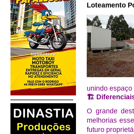
Loteamento P
unindo espaço 
🏗️ Diferenciai
O grande dest
melhorias esse
futuro proprietá