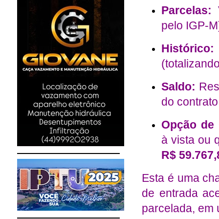
Parcelas:
V
pelo IGP-M
Histórico:
(totalizand
Saldo:
Rest
do contrat
Opção de 
à vista ou 
R$ 59.767,
Esta é uma cha
de entrada ac
parcelada, em 