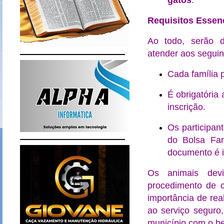
gatos
.
Requisitos Essen
Ao todo, serão d
atender aos seguint
Cada família 
É obrigatória
inscrição.
Os participan
do Bolsa Fam
documento é i
Os animais devi
procedimento de 
importância de rea
ao serviço seguro
município com o be