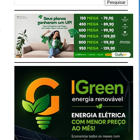
e
e
e
a
e
h
e