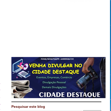
r
r
s
a
Pesquisar este blog
o