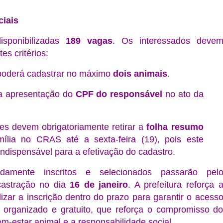
ciais
isponibilizadas
189 vagas
. Os interessados deve
es critérios:
poderá cadastrar no máximo
dois animais
.
 a apresentação do
CPF do responsável
no ato da
tes devem obrigatoriamente retirar a
folha resumo
ília no CRAS até a sexta-feira (19), pois este
ndispensável para a efetivação do cadastro.
damente inscritos e selecionados passarão pel
castração no dia
16 de janeiro
. A prefeitura reforça 
lizar a inscrição dentro do prazo para garantir o acess
, organizado e gratuito, que reforça o compromisso d
m-estar animal e a responsabilidade social
.