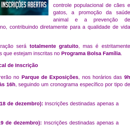
controle populacional de cães 
gatos, a promoção da saúd
animal e a prevenção d
o, contribuindo diretamente para a qualidade de vid
tração será
totalmente gratuito
, mas é estritament
as que estejam inscritas no
Programa Bolsa Família
.
al de Inscrição
rrerão no
Parque de Exposições
, nos horários das
9
às 16h
, seguindo um cronograma específico por tipo d
 (18 de dezembro):
Inscrições destinadas apenas a
(19 de dezembro):
Inscrições destinadas apenas a