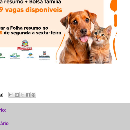
io:
ário