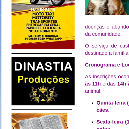
doenças e abandon
da comunidade.
O serviço de cas
destinado a famíli
Cronograma e Loc
As inscrições oco
às 11h
e das
14h 
animal:
Quinta-feira
cães
.
Sexta-feira 