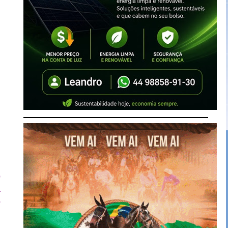
m
o
a
o
o