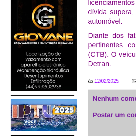
licenciamentos
dívida supera,
automóvel.
Diante dos fa
pertinentes c
(CTB). O veícu
Detran.
às
12/02/2025
Nenhum come
Postar um co