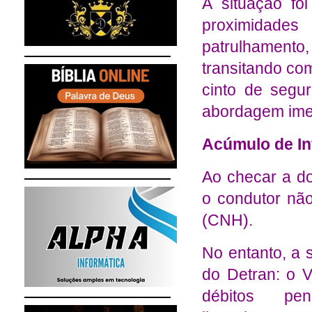
A situação fo
proximidade
patrulhamento
transitando co
cinto de segu
abordagem ime
Acúmulo de In
Ao checar a do
o condutor não
(CNH).
No entanto, a 
do Detran: o 
débitos pe