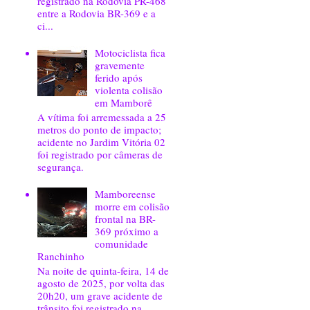
registrado na Rodovia PR-468
entre a Rodovia BR-369 e a
ci...
Motociclista fica
gravemente
ferido após
violenta colisão
em Mamborê
A vítima foi arremessada a 25
metros do ponto de impacto;
acidente no Jardim Vitória 02
foi registrado por câmeras de
segurança.
Mamboreense
morre em colisão
frontal na BR-
369 próximo a
comunidade
Ranchinho
Na noite de quinta-feira, 14 de
agosto de 2025, por volta das
20h20, um grave acidente de
trânsito foi registrado na