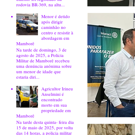
rodovia BR-369, na altu...
Menor é detido
após dirigir
caminhão no
centro e resistir à
abordagem em
Mamborê
Na tarde de domingo, 3 de
agosto de 2025, a Polícia
Militar de Mamborê recebeu
uma denúncia anônima sobre
um menor de idade que
estaria diri...
Agricultor Irineu
Anselmini é
encontrado
morto em sua
propriedade em
Mamborê
Na tarde desta quinta- feira dia
15 de maio de 2025, por volta
das 14 horas, a policia militar