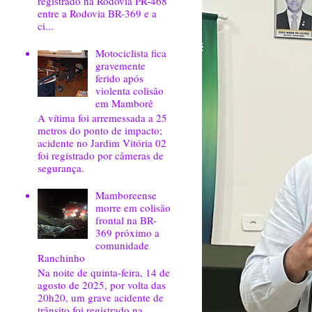
registrado na Rodovia PR-468
entre a Rodovia BR-369 e a
ci...
Motociclista fica
gravemente
ferido após
violenta colisão
em Mamborê
A vítima foi arremessada a 25
metros do ponto de impacto;
acidente no Jardim Vitória 02
foi registrado por câmeras de
segurança.
Mamboreense
morre em colisão
frontal na BR-
369 próximo a
comunidade
Ranchinho
Na noite de quinta-feira, 14 de
agosto de 2025, por volta das
20h20, um grave acidente de
trânsito foi registrado na