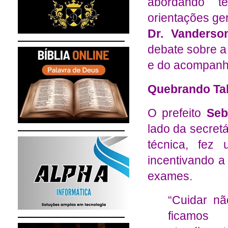
abordando t
orientações ge
Dr. Vanderso
debate sobre a
e do acompanh
Quebrando Ta
O prefeito
Seb
lado da secret
técnica, fez 
incentivando a
exames.
“Cuidar n
ficamos