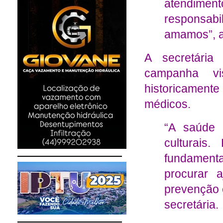
atendimen
responsabi
amamos”, af
A secretária
campanha vis
historicamen
médicos.
“A saúde 
culturais
fundamenta
procurar 
prevenção e
secretária.