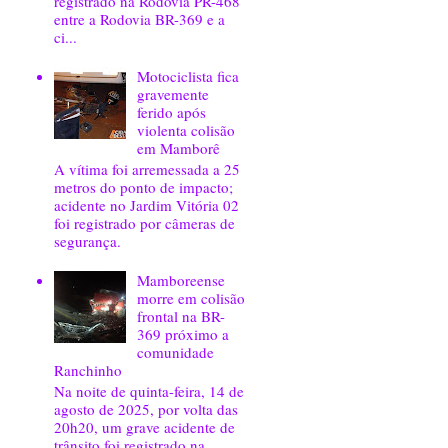
registrado na Rodovia PR-468
entre a Rodovia BR-369 e a
ci...
Motociclista fica
gravemente
ferido após
violenta colisão
em Mamborê
A vítima foi arremessada a 25
metros do ponto de impacto;
acidente no Jardim Vitória 02
foi registrado por câmeras de
segurança.
Mamboreense
morre em colisão
frontal na BR-
369 próximo a
comunidade
Ranchinho
Na noite de quinta-feira, 14 de
agosto de 2025, por volta das
20h20, um grave acidente de
trânsito foi registrado na