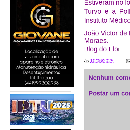
Estiveram no loc
Turvo e a Pol
Instituto Médi
João Victor de
Moraes.
Blog do Elo
i
às
10/06/2025
Nenhum come
Postar um co