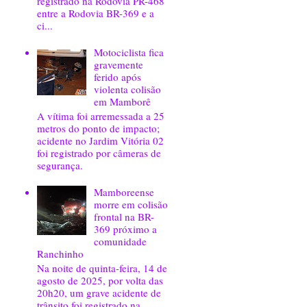
registrado na Rodovia PR-468
entre a Rodovia BR-369 e a
ci...
Motociclista fica
gravemente
ferido após
violenta colisão
em Mamborê
A vítima foi arremessada a 25
metros do ponto de impacto;
acidente no Jardim Vitória 02
foi registrado por câmeras de
segurança.
Mamboreense
morre em colisão
frontal na BR-
369 próximo a
comunidade
Ranchinho
Na noite de quinta-feira, 14 de
agosto de 2025, por volta das
20h20, um grave acidente de
trânsito foi registrado na