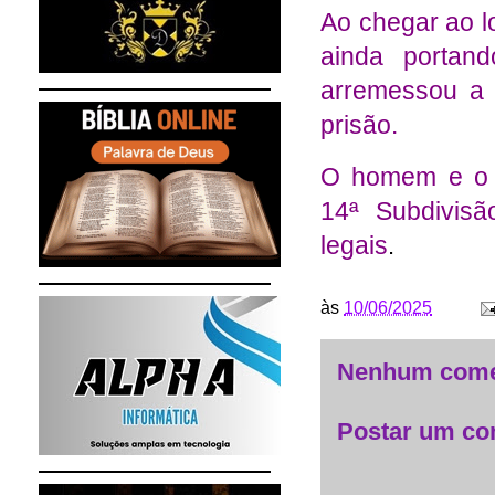
Ao chegar ao lo
ainda portan
arremessou a
prisão.
O homem e o 
14ª Subdivisã
legais
.
às
10/06/2025
Nenhum come
Postar um co