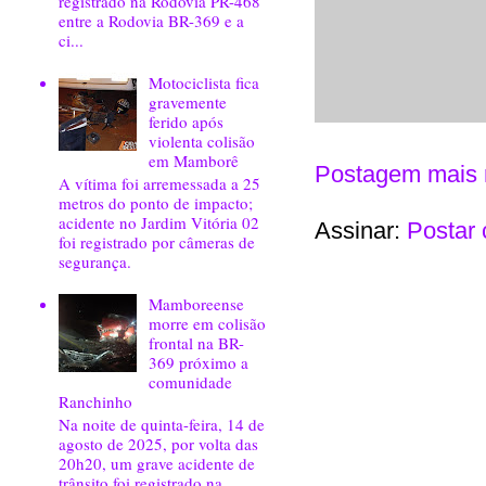
registrado na Rodovia PR-468
entre a Rodovia BR-369 e a
ci...
Motociclista fica
gravemente
ferido após
violenta colisão
em Mamborê
Postagem mais 
A vítima foi arremessada a 25
metros do ponto de impacto;
acidente no Jardim Vitória 02
Assinar:
Postar 
foi registrado por câmeras de
segurança.
Mamboreense
morre em colisão
frontal na BR-
369 próximo a
comunidade
Ranchinho
Na noite de quinta-feira, 14 de
agosto de 2025, por volta das
20h20, um grave acidente de
trânsito foi registrado na