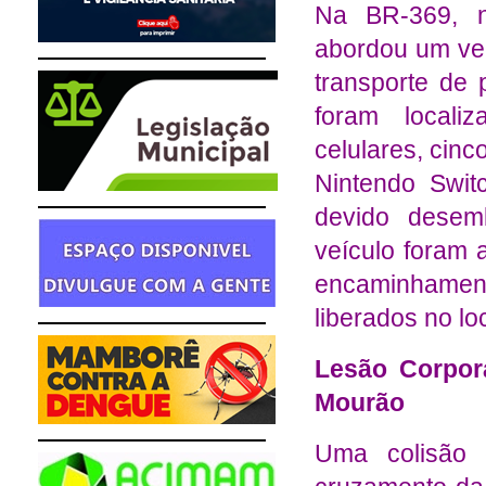
Na BR-369, n
abordou um veí
transporte de p
foram locali
celulares, cinc
Nintendo Swit
devido desem
veículo foram 
encaminhament
liberados no lo
Lesão Corpor
Mourão
Uma colisão 