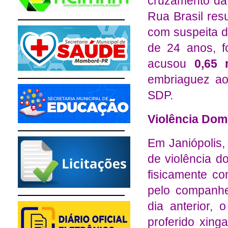
cruzamento da
Rua Brasil res
com suspeita d
de 24 anos, f
acusou
0,65 
embriaguez ao
SDP.
Violência Dom
Em Janiópolis,
de violência do
fisicamente c
pelo companhe
dia anterior, 
proferido xing