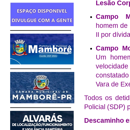
Lesão Corp
Campo Mo
homem de 3
II por dívi
Campo Mou
Um homem 
velocida
constatado
Vara de Ex
Todos os deti
Policial (SDP) 
Descaminho e