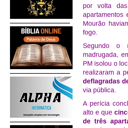
por volta da
apartamentos 
Mourão haviam
fogo.
Segundo o re
madrugada, em
PM isolou o loca
realizaram a p
deflagradas d
via pública.
A perícia conc
alto e que
cinc
de três apar