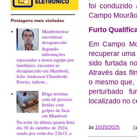
foi conduzido
Campo Mourão
Postagens mais visitadas
Furto Qualific
Mamboreense
encontrase
desaparecido
Em Campo Mou
Segundo
recuperar uma
informações
repassadas a nossa equipe por
sido furtada n
familiares, encontra-se
desaparecido em Mamborê,
Através das fil
João Anderson Chimiloski
o mesmo que, 
Pereira, inform...
perturbado fu
Briga termina
com trê pessoas
localizado no 
feridas com
golpes de faca
em Mamborê
Na noite da última quarta-feira
dia 30 de outubro de 2024,
às
10/25/2025
sendo por volta das 22h15, a