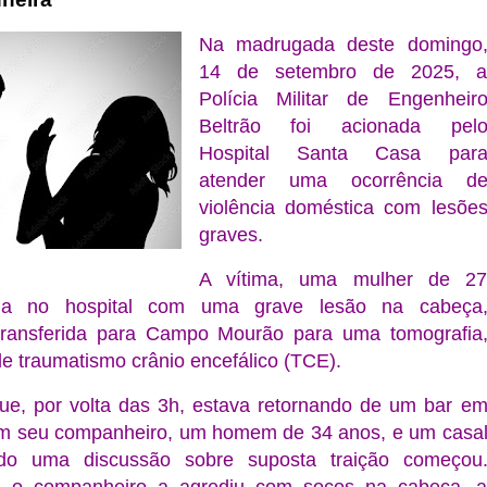
Na madrugada deste domingo
14 de setembro de 2025, 
Polícia Militar de Engenheir
Beltrão foi acionada pel
Hospital Santa Casa par
atender uma ocorrência d
violência doméstica com lesõe
graves.
A vítima, uma mulher de 2
da no hospital com uma grave lesão na cabeça
transferida para Campo Mourão para uma tomografia
de traumatismo crânio encefálico (TCE).
que, por volta das 3h, estava retornando de um bar e
 seu companheiro, um homem de 34 anos, e um casa
do uma discussão sobre suposta traição começou