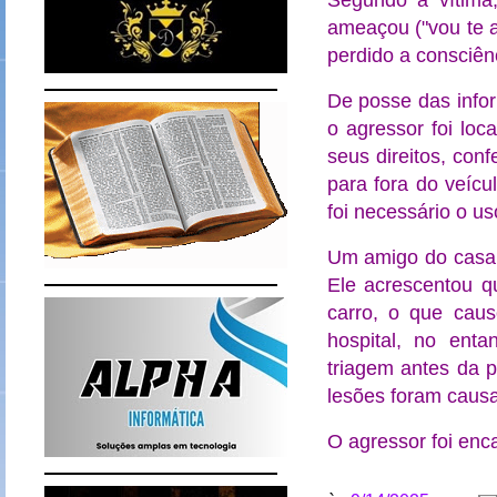
Segundo a vítima
ameaçou ("vou te a
perdido a consciên
De posse das infor
o agressor foi loc
seus direitos, con
para fora do veíc
foi necessário o u
Um amigo do casal,
Ele acrescentou q
carro, o que caus
hospital, no ent
triagem antes da p
lesões foram causa
O agressor foi enc