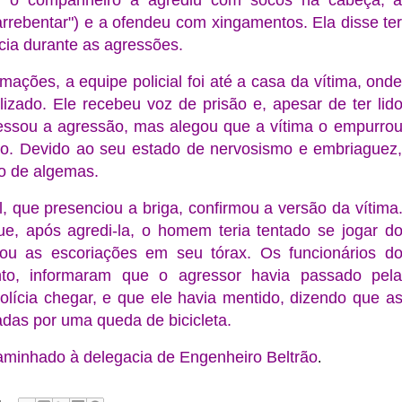
, o companheiro a agrediu com socos na cabeça, 
rrebentar") e a ofendeu com xingamentos. Ela disse te
cia durante as agressões.
mações, a equipe policial foi até a casa da vítima, ond
alizado. Ele recebeu voz de prisão e, apesar de ter lid
fessou a agressão, mas alegou que a vítima o empurro
ulo. Devido ao seu estado de nervosismo e embriaguez
so de algemas.
 que presenciou a briga, confirmou a versão da vítima
ue, após agredi-la, o homem teria tentado se jogar d
ou as escoriações em seu tórax. Os funcionários d
anto, informaram que o agressor havia passado pel
olícia chegar, e que ele havia mentido, dizendo que a
das por uma queda de bicicleta.
aminhado à delegacia de Engenheiro Beltrão
.