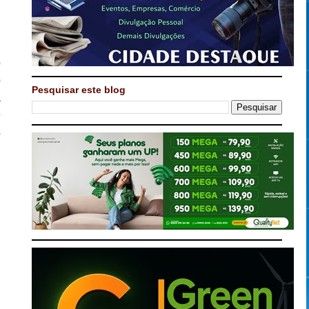
,
a
o
o
Pesquisar este blog
a
e
s
7
,
,
m
l
.