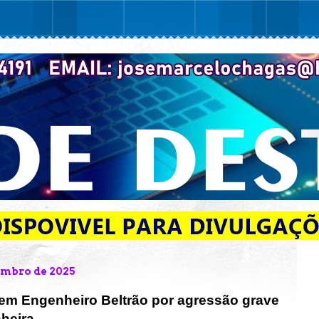
embro de 2025
m Engenheiro Beltrão por agressão grave
heira