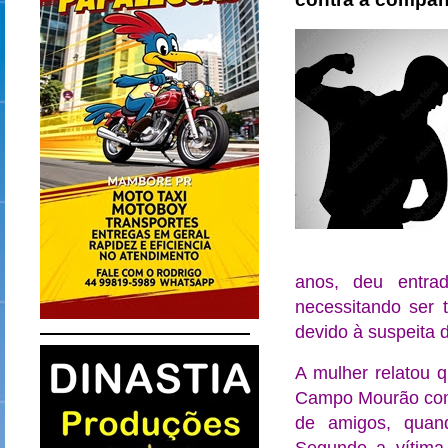
anos, deu entra
necessitando ser 
devido à suspeita 
A mulher relatou 
Campo Mourão com
de amigos, quan