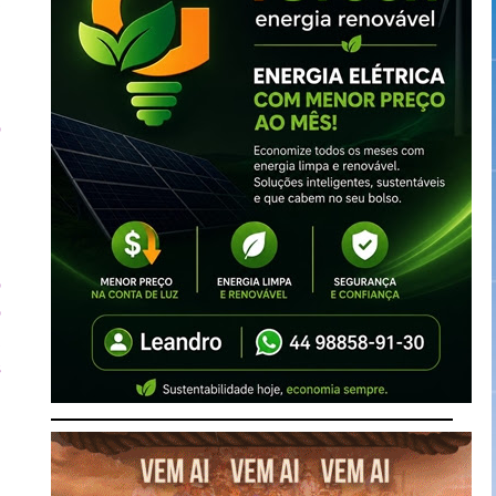
a
r
e
o
u
,
.
o
o
a
s