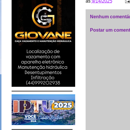
às
9/14/2025
Nenhum comentár
Postar um coment