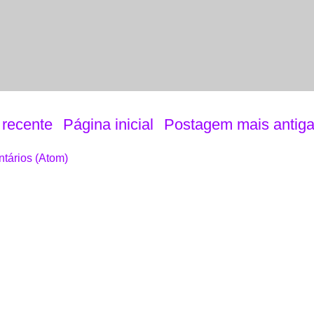
recente
Página inicial
Postagem mais antig
tários (Atom)