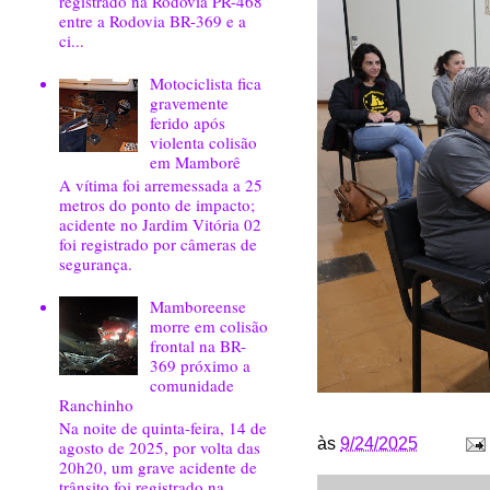
registrado na Rodovia PR-468
entre a Rodovia BR-369 e a
ci...
Motociclista fica
gravemente
ferido após
violenta colisão
em Mamborê
A vítima foi arremessada a 25
metros do ponto de impacto;
acidente no Jardim Vitória 02
foi registrado por câmeras de
segurança.
Mamboreense
morre em colisão
frontal na BR-
369 próximo a
comunidade
Ranchinho
Na noite de quinta-feira, 14 de
às
9/24/2025
agosto de 2025, por volta das
20h20, um grave acidente de
trânsito foi registrado na