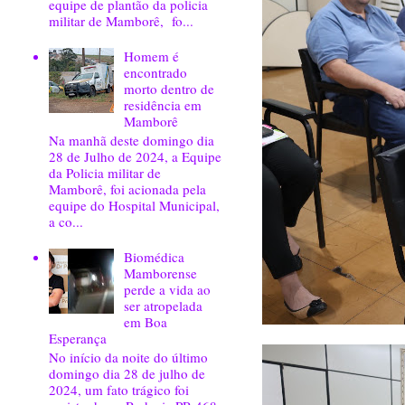
equipe de plantão da policia
militar de Mamborê, fo...
Homem é
encontrado
morto dentro de
residência em
Mamborê
Na manhã deste domingo dia
28 de Julho de 2024, a Equipe
da Policia militar de
Mamborê, foi acionada pela
equipe do Hospital Municipal,
a co...
Biomédica
Mamborense
perde a vida ao
ser atropelada
em Boa
Esperança
No início da noite do último
domingo dia 28 de julho de
2024, um fato trágico foi