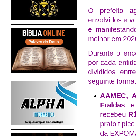
O prefeito a
envolvidos e v
e manifestand
melhor em 202
Durante o enco
por cada entida
divididos entr
seguinte forma
AAMEC, A
Fraldas e
recebeu R$
prato típic
da EXPOM