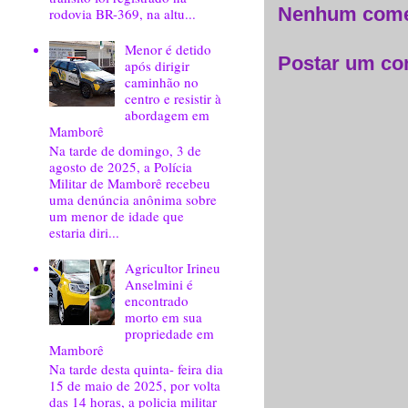
Nenhum come
rodovia BR-369, na altu...
Menor é detido
Postar um co
após dirigir
caminhão no
centro e resistir à
abordagem em
Mamborê
Na tarde de domingo, 3 de
agosto de 2025, a Polícia
Militar de Mamborê recebeu
uma denúncia anônima sobre
um menor de idade que
estaria diri...
Agricultor Irineu
Anselmini é
encontrado
morto em sua
propriedade em
Mamborê
Na tarde desta quinta- feira dia
15 de maio de 2025, por volta
das 14 horas, a policia militar