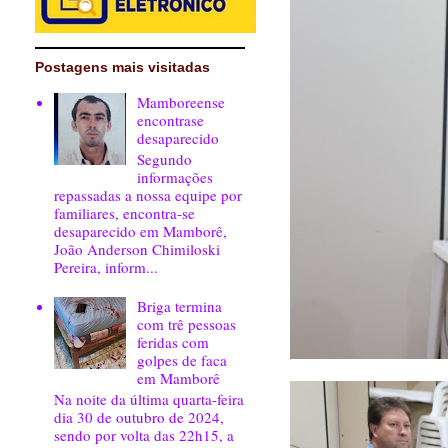
Postagens mais visitadas
Mamboreense
encontrase
desaparecido
Segundo
informações
repassadas a nossa equipe por
familiares, encontra-se
desaparecido em Mamborê,
João Anderson Chimiloski
Pereira, inform...
Briga termina
com trê pessoas
feridas com
golpes de faca
em Mamborê
Na noite da última quarta-feira
dia 30 de outubro de 2024,
sendo por volta das 22h15, a