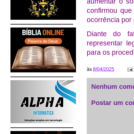
aumentar o som
confirmou que 
ocorrência por
Diante do fa
representar l
para os proced
às
8/04/2025
Nenhum come
Postar um co