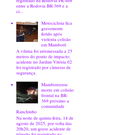
registrado na Rodovia PR-468
entre a Rodovia BR-369 e a
ci...
Motociclista fica
gravemente
ferido após
violenta colisão
em Mamborê
A vítima foi arremessada a 25
metros do ponto de impacto;
acidente no Jardim Vitória 02
foi registrado por câmeras de
segurança.
Mamboreense
morre em colisão
frontal na BR-
369 próximo a
comunidade
Ranchinho
Na noite de quinta-feira, 14 de
agosto de 2025, por volta das
20h20, um grave acidente de
trânsito foi registrado na