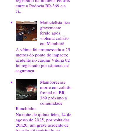
registrado na Rodovia PR-468
entre a Rodovia BR-369 e a
ci...
Motociclista fica
gravemente
ferido após
violenta colisão
em Mamborê
A vítima foi arremessada a 25
metros do ponto de impacto;
acidente no Jardim Vitória 02
foi registrado por câmeras de
segurança.
Mamboreense
morre em colisão
frontal na BR-
369 próximo a
comunidade
Ranchinho
Na noite de quinta-feira, 14 de
agosto de 2025, por volta das
20h20, um grave acidente de
trânsito foi registrado na