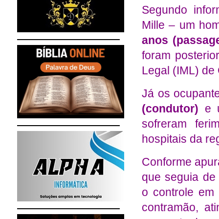
Segundo infor
Mille – um h
anos (passage
foram posterio
Legal (IML) de
Já os ocupant
(condutor)
e 
sofreram feri
hospitais da re
Conforme apura
que seguia de 
o controle em 
contramão, ati