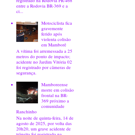
registrado na Rodovia PR-468
entre a Rodovia BR-369 e a
ci...
Motociclista fica
gravemente
ferido após
violenta colisão
em Mamborê
A vítima foi arremessada a 25
metros do ponto de impacto;
acidente no Jardim Vitória 02
foi registrado por câmeras de
segurança.
Mamboreense
morre em colisão
frontal na BR-
369 próximo a
comunidade
Ranchinho
Na noite de quinta-feira, 14 de
agosto de 2025, por volta das
20h20, um grave acidente de
trânsito foi registrado na