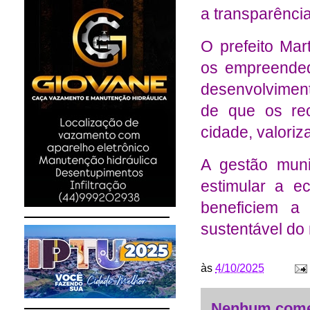
a transparência
O prefeito Mar
os empreended
desenvolvimen
de que os rec
cidade, valoriz
A gestão muni
estimular a e
beneficiem a
sustentável do
às
4/10/2025
Nenhum come