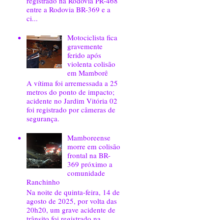
registrado na Rodovia PR-468
entre a Rodovia BR-369 e a
ci...
Motociclista fica
gravemente
ferido após
violenta colisão
em Mamborê
A vítima foi arremessada a 25
metros do ponto de impacto;
acidente no Jardim Vitória 02
foi registrado por câmeras de
segurança.
Mamboreense
morre em colisão
frontal na BR-
369 próximo a
comunidade
Ranchinho
Na noite de quinta-feira, 14 de
agosto de 2025, por volta das
20h20, um grave acidente de
trânsito foi registrado na