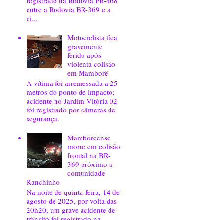
registrado na Rodovia PR-468
entre a Rodovia BR-369 e a
ci...
Motociclista fica
gravemente
ferido após
violenta colisão
em Mamborê
A vítima foi arremessada a 25
metros do ponto de impacto;
acidente no Jardim Vitória 02
foi registrado por câmeras de
segurança.
Mamboreense
morre em colisão
frontal na BR-
369 próximo a
comunidade
Ranchinho
Na noite de quinta-feira, 14 de
agosto de 2025, por volta das
20h20, um grave acidente de
trânsito foi registrado na