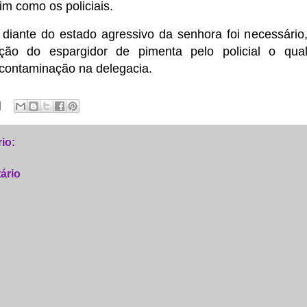
im como os policiais.
e diante do estado agressivo da senhora foi necessário
ação do espargidor de pimenta pelo policial o qua
contaminação na delegacia.
io:
ário