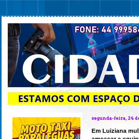
segunda-feira, 24 
Em Luiziana mul
ameaçar a equip