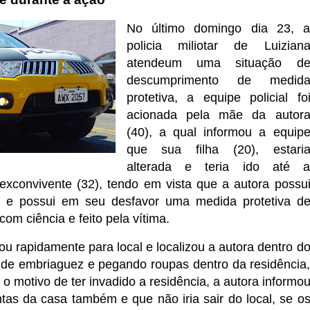
No último domingo dia 23, 
policia miliotar de Luizian
atendeum uma situação d
descumprimento de medid
protetiva, a equipe policial fo
acionada pela mãe da autor
(40), a qual informou a equip
que sua filha (20), estari
alterada e teria ido até 
exconvivente (32), tendo em vista que a autora possu
vo e possui em seu desfavor uma medida protetiva d
com ciência e feito pela vítima.
ou rapidamente para local e localizou a autora dentro d
 de embriaguez e pegando roupas dentro da residência
o motivo de ter invadido a residência, a autora informo
as da casa também e que não iria sair do local, se o