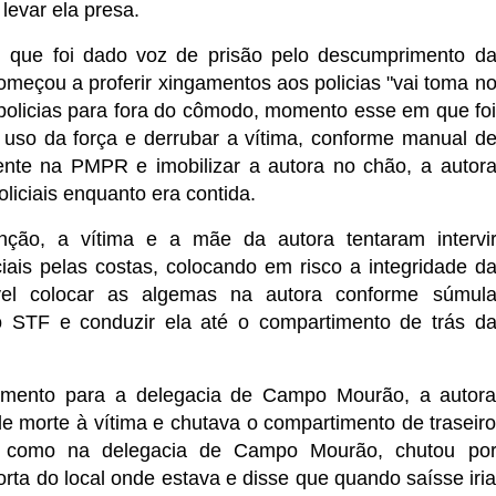
levar ela presa.
que foi dado voz de prisão pelo descumprimento d
omeçou a proferir xingamentos aos policias "vai toma n
policias para fora do cômodo, momento esse em que fo
 uso da força e derrubar a vítima, conforme manual d
gente na PMPR e imobilizar a autora no chão, a autor
oliciais enquanto era contida.
nção, a vítima e a mãe da autora tentaram intervi
iais pelas costas, colocando em risco a integridade d
ível colocar as algemas na autora conforme súmul
o STF e conduzir ela até o compartimento de trás d
amento para a delegacia de Campo Mourão, a autor
e morte à vítima e chutava o compartimento de traseir
m como na delegacia de Campo Mourão, chutou po
orta do local onde estava e disse que quando saísse iri