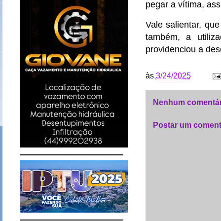
pegar a vítima, ass
Vale salientar, qu
também, a utiliz
providenciou a des
às
3/24/2025
Nenhum comentár
Postar um coment