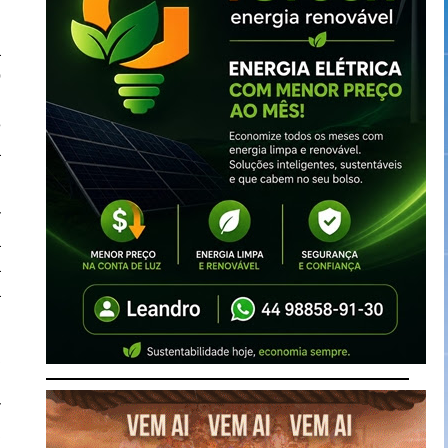
a
o
i
e
a
r
a
a
a
a
o
r
a