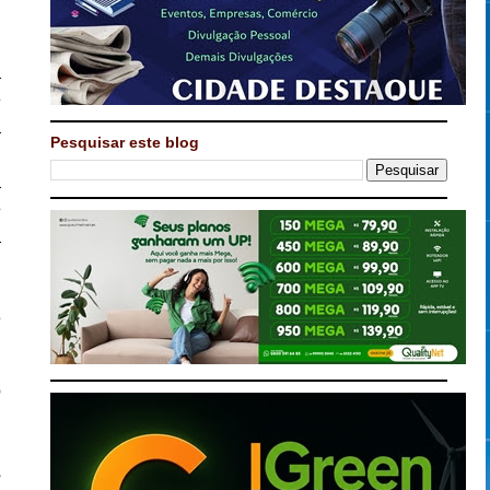
a
a
e
a
Pesquisar este blog
i
a
e
a
a
i
e
o
,
u
s