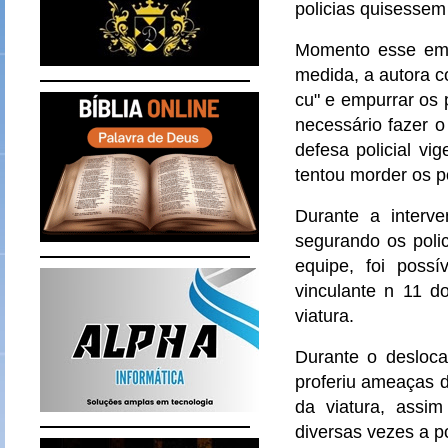
policias quisessem 
Momento esse em 
medida, a autora c
cu" e empurrar os 
necessário fazer o
defesa policial vi
tentou morder os p
Durante a interve
segurando os polic
equipe, foi poss
vinculante n 11 d
viatura.
Durante o desloc
proferiu ameaças d
da viatura, assi
diversas vezes a p