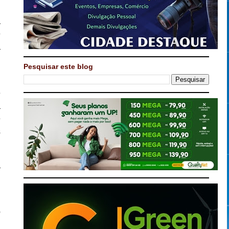
a
e
a
Pesquisar este blog
m
e
à
e
s
a
o
o