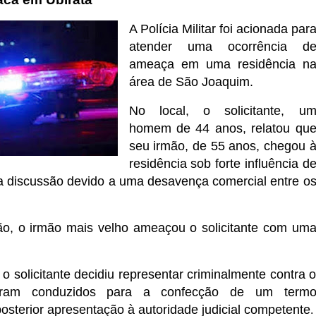
A Polícia Militar foi acionada par
atender uma ocorrência d
ameaça em uma residência n
área de São Joaquim.
No local, o solicitante, u
homem de 44 anos, relatou qu
seu irmão, de 55 anos, chegou 
residência sob forte influência d
ma discussão devido a uma desavença comercial entre o
ão, o irmão mais velho ameaçou o solicitante com um
o solicitante decidiu representar criminalmente contra 
oram conduzidos para a confecção de um term
posterior apresentação à autoridade judicial competente
.