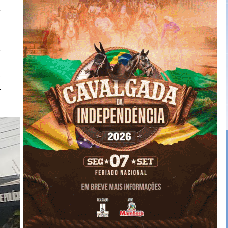
e
a
.
a
a