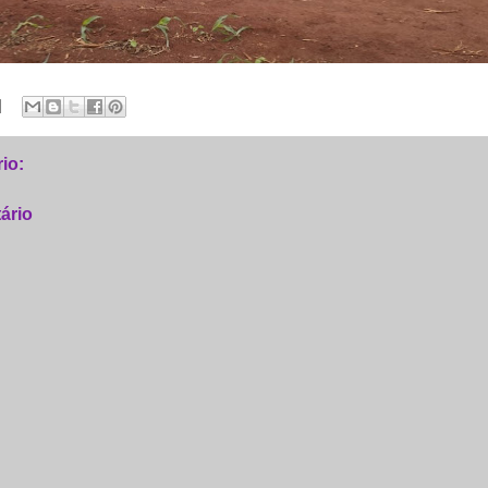
io:
ário