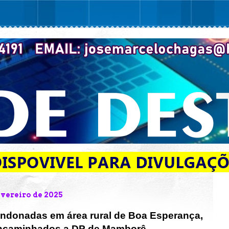
evereiro de 2025
ndonadas em área rural de Boa Esperança,
encaminhados a DP de Mamborê