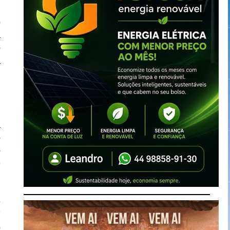
o
a
o
a
a
m
a
o
o
e
e
7
o