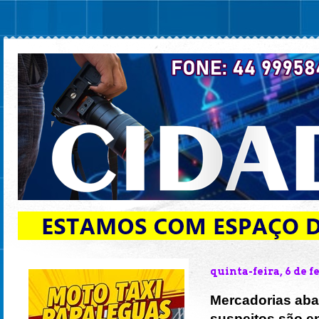
quinta-feira, 6 de f
Mercadorias aba
suspeitos são 