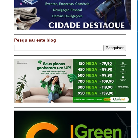
a
o
a
a
Pesquisar este blog
a
a
-
a
s
o
e
a
a
s