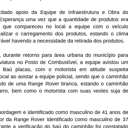
citado apoio da Equipe de Infraestrutura e Obra d
Esperança uma vez que a quantidade de produtos er
o que compareceu no local a equipe com o veícul
ealizar o carregamento dos produtos, estando o clim
ável havendo a necessidade da retirada dos produtos.
, durante retorno para área urbana do município par
viatura no Posto de Combustível, a equipe avistou u
 Baú placas, com o motorista em atitude suspeit
local ao avistar a equipe policial, sendo que o caminhã
do de uma Range Rover branca, estando o caminhã
rro, bem como o motorista com suas vestes suja d
bordagem e identificado como masculino de 41 anos d
r da Range Rover identificado como masculino de 3
rante a verificação do baú do caminhão foi constatad