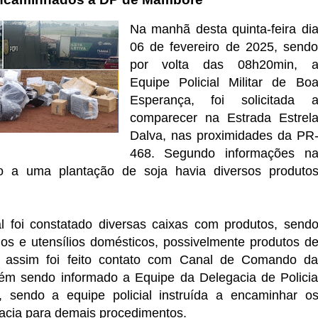
Na manhã desta quinta-feira di
06 de fevereiro de 2025, send
por volta das 08h20min, 
Equipe Policial Militar de Bo
Esperança, foi solicitada 
comparecer na Estrada Estrel
Dalva, nas proximidades da PR
468.
Segundo informações n
mo a uma plantação de soja havia diversos produto
l foi constatado diversas caixas com produtos, send
os e utensílios domésticos, possivelmente produtos d
do assim foi feito contato com Canal de Comando d
 sendo informado a Equipe da Delegacia de Polici
 sendo a equipe policial instruída a encaminhar o
gacia para demais procedimentos.