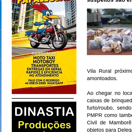
Vila Rural próxi
amontoados.
Ao chegar no loca
caixas de brinqued
furto/roubo, sen
PMPR como também
Civil de Mamborê,
objetos para Dele