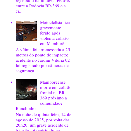
registrado na Rodovia PR-468
entre a Rodovia BR-369 e a
ci...
Motociclista fica
gravemente
ferido após
violenta colisão
em Mamborê
A vítima foi arremessada a 25
metros do ponto de impacto;
acidente no Jardim Vitória 02
foi registrado por câmeras de
segurança.
Mamboreense
morre em colisão
frontal na BR-
369 próximo a
comunidade
Ranchinho
Na noite de quinta-feira, 14 de
agosto de 2025, por volta das
20h20, um grave acidente de
trânsito foi registrado na